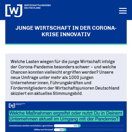
JUNGE WIRTSCHAFT IN DER CORONA-
LERN UNS KENNEN
KRISE INNOVATIV
LOGIN
HILFE
ÜBER UNS
Welche Lasten wiegen für die junge Wirtschaft infolge
der Corona-Pandemie besonders schwer – und welche
Die junge Wirtschaft
PROJEKTE
Chancen konnten vielleicht ergriffen werden? Unsere
MISSION UND ZIELE
neue Umfrage unter mehr als 1000 jungen
Ausbildungs-Ass
POSITIONEN
Unternehmer:innen, Führungskräften und
Vor Ort
DEUTSCHLANDS BESTE AUSBILDER
Fördermitgliedern der Wirtschaftsjunioren Deutschland
KREISE IN DEN REGIONEN
Junge Wirtschaft. Starke Zukunft
PRESSE
skizziert ein aktuelles Stimmungsbild.
Unternehmen Vielfalt
„UNSERE POSITIONEN IM ÜBERBLICK“
Bundesvorstand
VIELFALT STÄRKT ZUKUNFT
Pressemitteilungen
NEWS
DAS FÜHRUNGSTEAM DES VERBANDS
Innovation und Gründung
AKTUELLE MELDUNGEN
Tag der jungen Wirtschaft
Aktuelles
Bundesgeschäftsstelle
WIRTSCHAFTSGIPFEL
Digitalisierung
NEWS AUS DEM VERBAND
ANSPRECHPARTNER IN BERLIN
Know-how-Transfer
Europa und die Welt
Publikationen