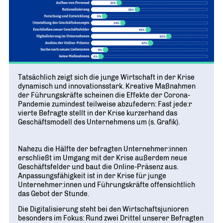
Geschichte
WIRTSCHAFT TRIFFT POLITIK
POSITIONSPAPIERE, BROSCHÜREN
70 JAHRE WJD
Beruf und Familie
WJD Training
Magazin
Partner
WJD TRAINING
DIE JUNGE WIRTSCHAFT
Bildung und Fachkräfte
NETZWERKE WELTWEIT
Ein Tag Azubi
Energie und Nachhaltigkeit
Partner
BERUFSEINSTIEG ERLEICHTERN
Deutsche Industrie- und Handelskammer (DIHK)
Wirtschaftswissen im Wettbewerb (w³)
Tatsächlich zeigt sich die junge Wirtschaft in der Krise
dynamisch und innovationsstark. Kreative Maßnahmen
WIRTSCHAFTSQUIZ FÜR SCHÜLER
der Führungskräfte scheinen die Effekte der Corona-
Junior Chamber International (JCI)
Pandemie zumindest teilweise abzufedern: Fast jede:r
CYE
vierte Befragte stellt in der Krise kurzerhand das
CREATIVE YOUNG ENTREPRENEUR
G20 Young Entrepreneurs‘ Alliance
Geschäftsmodell des Unternehmens um (s. Grafik).
Nahezu die Hälfte der befragten Unternehmer:innen
erschließt im Umgang mit der Krise außerdem neue
Geschäftsfelder und baut die Online-Präsenz aus.
Anpassungsfähigkeit ist in der Krise für junge
Unternehmer:innen und Führungskräfte offensichtlich
das Gebot der Stunde.
Die Digitalisierung steht bei den Wirtschaftsjunioren
besonders im Fokus: Rund zwei Drittel unserer Befragten