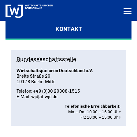
KONTAKT
LERN UNS KENNEN
LOGIN
HILFE
Bundesgeschäftsstelle
ÜBER UNS
Wirtschaftsjunioren Deutschland e.V.
Die junge Wirtschaft
PROJEKTE
Breite Straße 29
MISSION UND ZIELE
10178 Berlin-Mitte
Ausbildungs-Ass
POSITIONEN
Vor Ort
DEUTSCHLANDS BESTE AUSBILDER
Telefon: +49 (0)30 20308-1515
KREISE IN DEN REGIONEN
Junge Wirtschaft. Starke Zukunft
PRESSE
E-Mail: wjd[at]wjd.de
Unternehmen Vielfalt
„UNSERE POSITIONEN IM ÜBERBLICK“
Bundesvorstand
VIELFALT STÄRKT ZUKUNFT
Telefonische Erreichbarkeit:
Pressemitteilungen
NEWS
DAS FÜHRUNGSTEAM DES VERBANDS
Mo. – Do.: 10:00 – 16:00 Uhr
Innovation und Gründung
AKTUELLE MELDUNGEN
Tag der jungen Wirtschaft
Fr.: 10:00 – 15:00 Uhr
Aktuelles
Bundesgeschäftsstelle
WIRTSCHAFTSGIPFEL
Digitalisierung
NEWS AUS DEM VERBAND
ANSPRECHPARTNER IN BERLIN
Know-how-Transfer
Europa und die Welt
Publikationen