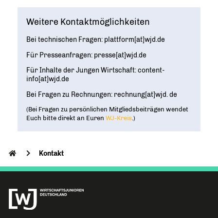
Geschichte
WIRTSCHAFT TRIFFT POLITIK
POSITIONSPAPIERE, BROSCHÜREN
70 JAHRE WJD
Beruf und Familie
Weitere Kontaktmöglichkeiten
WJD Training
Magazin
Partner
WJD TRAINING
DIE JUNGE WIRTSCHAFT
Bildung und Fachkräfte
NETZWERKE WELTWEIT
Bei technischen Fragen: plattform[at]wjd.de
Ein Tag Azubi
Für Presseanfragen: presse[at]wjd.de
Energie und Nachhaltigkeit
Partner
BERUFSEINSTIEG ERLEICHTERN
Für Inhalte der Jungen Wirtschaft: content-
Deutsche Industrie- und Handelskammer (DIHK)
Wirtschaftswissen im Wettbewerb (w³)
info[at]wjd.de
WIRTSCHAFTSQUIZ FÜR SCHÜLER
Junior Chamber International (JCI)
Bei Fragen zu Rechnungen: rechnung[at]wjd. de
CYE
(Bei Fragen zu persönlichen Mitgliedsbeiträgen wendet
CREATIVE YOUNG ENTREPRENEUR
G20 Young Entrepreneurs‘ Alliance
Euch bitte direkt an Euren
WJ-Kreis
.)
Kontakt