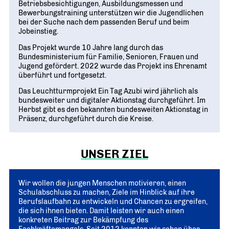
Geschichte
Betriebsbesichtigungen, Ausbildungsmessen und
WIRTSCHAFT TRIFFT POLITIK
POSITIONSPAPIERE, BROSCHÜREN
70 JAHRE WJD
Bewerbungstraining unterstützen wir die Jugendlichen
Beruf und Familie
bei der Suche nach dem passenden Beruf und beim
WJD Training
Magazin
Partner
Jobeinstieg.
WJD TRAINING
DIE JUNGE WIRTSCHAFT
Bildung und Fachkräfte
NETZWERKE WELTWEIT
Das Projekt wurde 10 Jahre lang durch das
Ein Tag Azubi
Bundesministerium für Familie, Senioren, Frauen und
Energie und Nachhaltigkeit
Partner
BERUFSEINSTIEG ERLEICHTERN
Jugend gefördert. 2022 wurde das Projekt ins Ehrenamt
überführt und fortgesetzt.
Deutsche Industrie- und Handelskammer (DIHK)
Wirtschaftswissen im Wettbewerb (w³)
WIRTSCHAFTSQUIZ FÜR SCHÜLER
Das Leuchtturmprojekt Ein Tag Azubi wird jährlich als
Junior Chamber International (JCI)
bundesweiter und digitaler Aktionstag durchgeführt. Im
CYE
Herbst gibt es den bekannten bundesweiten Aktionstag in
CREATIVE YOUNG ENTREPRENEUR
G20 Young Entrepreneurs‘ Alliance
Präsenz, durchgeführt durch die Kreise.
UNSER ZIEL
Wir wollen die jungen Menschen motivieren, einen
Schulabschluss zu machen, Ziele im Hinblick auf ihre
Berufslaufbahn zu entwickeln und Chancen zu ergreifen,
die sich ihnen bieten. Damit leisten wir auch einen
konkreten Beitrag zur Bekämpfung des
Fachkräftemangels. Seit 2012 konnten wir schon über