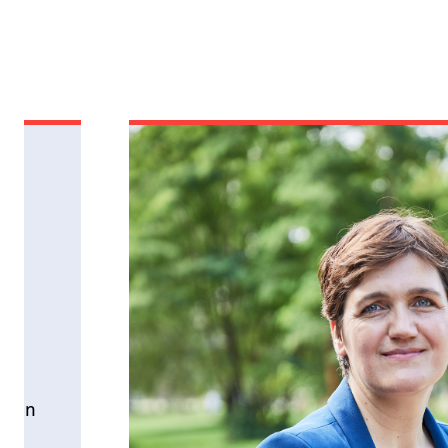
rer
lt in
e