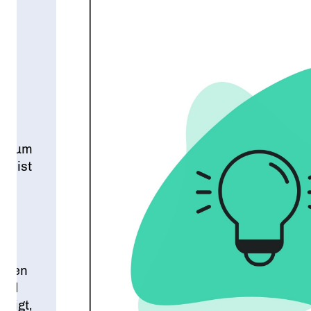
men um
, ist
e
ben
ie
onten
feld
zeigt,