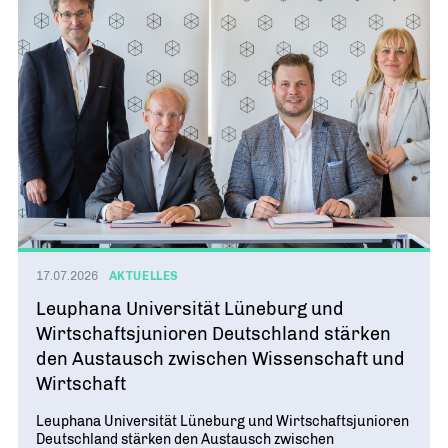
Geschichte
WIRTSCHAFT TRIFFT POLITIK
POSITIONSPAPIERE, BROSCHÜREN
70 JAHRE WJD
Beruf und Familie
WJD Training
Magazin
Partner
WJD TRAINING
DIE JUNGE WIRTSCHAFT
Bildung und Fachkräfte
NETZWERKE WELTWEIT
Ein Tag Azubi
Energie und Nachhaltigkeit
Partner
BERUFSEINSTIEG ERLEICHTERN
Deutsche Industrie- und Handelskammer (DIHK)
Wirtschaftswissen im Wettbewerb (w³)
WIRTSCHAFTSQUIZ FÜR SCHÜLER
Junior Chamber International (JCI)
CYE
CREATIVE YOUNG ENTREPRENEUR
G20 Young Entrepreneurs‘ Alliance
17.07.2026
AKTUELLES
Leuphana Universität Lüneburg und
Wirtschaftsjunioren Deutschland stärken
den Austausch zwischen Wissenschaft und
Wirtschaft
Leuphana Universität Lüneburg und Wirtschaftsjunioren
Deutschland stärken den Austausch zwischen