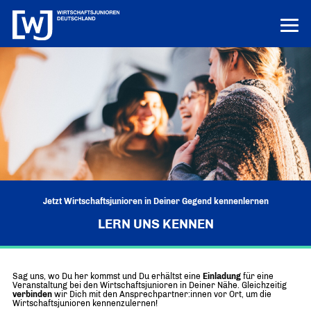
LERN UNS KENNEN
LOGIN
HILFE
ÜBER UNS
Die junge Wirtschaft
PROJEKTE
MISSION UND ZIELE
Ausbildungs-Ass
POSITIONEN
Vor Ort
DEUTSCHLANDS BESTE AUSBILDER
Jetzt Wirtschaftsjunioren in Deiner Gegend kennenlernen
KREISE IN DEN REGIONEN
Junge Wirtschaft. Starke Zukunft
PRESSE
LERN UNS KENNEN
Unternehmen Vielfalt
„UNSERE POSITIONEN IM ÜBERBLICK“
Bundesvorstand
VIELFALT STÄRKT ZUKUNFT
Pressemitteilungen
NEWS
DAS FÜHRUNGSTEAM DES VERBANDS
Innovation und Gründung
AKTUELLE MELDUNGEN
Tag der jungen Wirtschaft
Aktuelles
Bundesgeschäftsstelle
Sag uns, wo Du her kommst und Du erhältst eine
Einladung
für eine
WIRTSCHAFTSGIPFEL
Digitalisierung
NEWS AUS DEM VERBAND
Veranstaltung bei den Wirtschaftsjunioren in Deiner Nähe. Gleichzeitig
ANSPRECHPARTNER IN BERLIN
verbinden
wir Dich mit den Ansprechpartner:innen vor Ort, um die
Know-how-Transfer
Wirtschaftsjunioren kennenzulernen!
Europa und die Welt
Publikationen