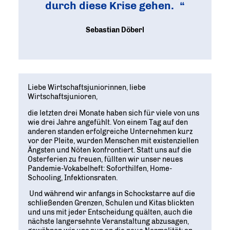
Geschichte
durch diese Krise gehen.
WIRTSCHAFT TRIFFT POLITIK
POSITIONSPAPIERE, BROSCHÜREN
70 JAHRE WJD
Beruf und Familie
WJD Training
Magazin
Sebastian Döberl
Partner
WJD TRAINING
DIE JUNGE WIRTSCHAFT
Bildung und Fachkräfte
NETZWERKE WELTWEIT
Ein Tag Azubi
Energie und Nachhaltigkeit
Partner
BERUFSEINSTIEG ERLEICHTERN
Deutsche Industrie- und Handelskammer (DIHK)
Wirtschaftswissen im Wettbewerb (w³)
Liebe Wirtschaftsjuniorinnen, liebe
WIRTSCHAFTSQUIZ FÜR SCHÜLER
Wirtschaftsjunioren,
Junior Chamber International (JCI)
CYE
die letzten drei Monate haben sich für viele von uns
CREATIVE YOUNG ENTREPRENEUR
G20 Young Entrepreneurs‘ Alliance
wie drei Jahre angefühlt. Von einem Tag auf den
anderen standen erfolgreiche Unternehmen kurz
vor der Pleite, wurden Menschen mit existenziellen
Ängsten und Nöten konfrontiert. Statt uns auf die
Osterferien zu freuen, füllten wir unser neues
Pandemie-Vokabelheft: Soforthilfen, Home-
Schooling, Infektionsraten.
Und während wir anfangs in Schockstarre auf die
schließenden Grenzen, Schulen und Kitas blickten
und uns mit jeder Entscheidung quälten, auch die
nächste langersehnte Veranstaltung abzusagen,