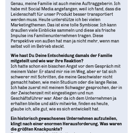
Genau, meine Familie ist auch meine Auftraggeberin. Ich
habe mit Social Media angefangen, weil ich fand, dass die
Leidenschaft für unser Produkt besser transportiert
werden muss. Heute unterstütze ich bei vielen
Marketingthemen. Das ist eine tolle Symbiose: Ich kann
draußen viele Einblicke sammeln und diese als frische
Impulse ins Familienunternehmen tragen. Diese
Perspektive von außen hat man ja nicht mehr, wenn man
selbst voll im Betrieb steckt.
Wie hast Du Deine Entscheidung damals der Familie
mitgeteilt und wie war ihre Reaktion?
Ich hatte schon ein bisschen Angst vor dem Gespräch mit
meinem Vater. Er stand mir nie im Weg, aber er tat sich
schwerer mit Schritten, die meine Geschwister nicht
gemacht haben, wie mein Studium oder die lange Reise.
Ich habe zuerst mit meinem Schwager gesprochen, der in
der Zwischenzeit mit eingestiegen und nun
Geschäftsführer war. Aber da ich dem Unternehmen ja
erhalten bleibe und aktiv mitwirke, finden es heute,
glaube ich, alle gut, wie es sich entwickelt hat.
Ein historisch gewachsenes Unternehmen aufzuteilen,
klingt nach einer enormen Herausforderung. Was waren
die größten Knackpunkte?