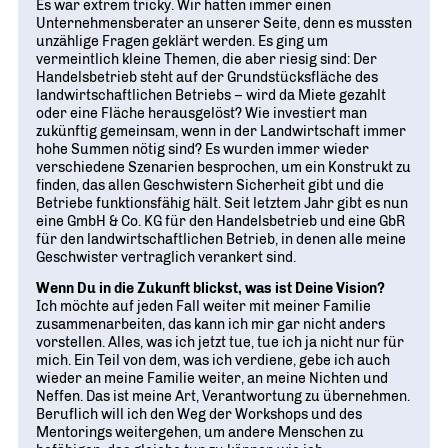
Es war extrem tricky. Wir hatten immer einen
Unternehmensberater an unserer Seite, denn es mussten
unzählige Fragen geklärt werden. Es ging um
vermeintlich kleine Themen, die aber riesig sind: Der
Handelsbetrieb steht auf der Grundstücksfläche des
landwirtschaftlichen Betriebs – wird da Miete gezahlt
oder eine Fläche herausgelöst? Wie investiert man
zukünftig gemeinsam, wenn in der Landwirtschaft immer
hohe Summen nötig sind? Es wurden immer wieder
verschiedene Szenarien besprochen, um ein Konstrukt zu
finden, das allen Geschwistern Sicherheit gibt und die
Betriebe funktionsfähig hält. Seit letztem Jahr gibt es nun
eine GmbH & Co. KG für den Handelsbetrieb und eine GbR
für den landwirtschaftlichen Betrieb, in denen alle meine
Geschwister vertraglich verankert sind.
Wenn Du in die Zukunft blickst, was ist Deine Vision?
Ich möchte auf jeden Fall weiter mit meiner Familie
zusammenarbeiten, das kann ich mir gar nicht anders
vorstellen. Alles, was ich jetzt tue, tue ich ja nicht nur für
mich. Ein Teil von dem, was ich verdiene, gebe ich auch
wieder an meine Familie weiter, an meine Nichten und
Neffen. Das ist meine Art, Verantwortung zu übernehmen.
Beruflich will ich den Weg der Workshops und des
Mentorings weitergehen, um andere Menschen zu