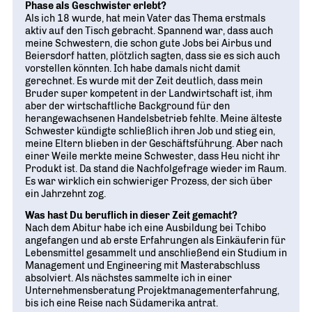
Phase als Geschwister erlebt?
Als ich 18 wurde, hat mein Vater das Thema erstmals
aktiv auf den Tisch gebracht. Spannend war, dass auch
meine Schwestern, die schon gute Jobs bei Airbus und
Beiersdorf hatten, plötzlich sagten, dass sie es sich auch
vorstellen könnten. Ich habe damals nicht damit
gerechnet. Es wurde mit der Zeit deutlich, dass mein
Bruder super kompetent in der Landwirtschaft ist, ihm
aber der wirtschaftliche Background für den
herangewachsenen Handelsbetrieb fehlte. Meine älteste
Schwester kündigte schließlich ihren Job und stieg ein,
meine Eltern blieben in der Geschäftsführung. Aber nach
einer Weile merkte meine Schwester, dass Heu nicht ihr
Produkt ist. Da stand die Nachfolgefrage wieder im Raum.
Es war wirklich ein schwieriger Prozess, der sich über
ein Jahrzehnt zog.
Was hast Du beruflich in dieser Zeit gemacht?
Nach dem Abitur habe ich eine Ausbildung bei Tchibo
angefangen und ab erste Erfahrungen als Einkäuferin für
Lebensmittel gesammelt und anschließend ein Studium in
Management und Engineering mit Masterabschluss
absolviert. Als nächstes sammelte ich in einer
Unternehmensberatung Projektmanagementerfahrung,
bis ich eine Reise nach Südamerika antrat.