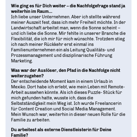
Wie ging es für Dich weiter – die Nachfolgefrage stand ja
weiterhin im Raum…
Ich liebe unser Unternehmen. Aber ich stellte während
meiner Auszeit fest, dass ich mehr Freiheit möchte. In der
Landwirtschaft arbeitet man, wenn die Sonne scheint –
und ich liebe die Sonne. Mir fehlte in unserer Branche die
Flexibilität, die ich mir für mich wünschte. Trotzdem stieg
ich nach meiner Rückkehr erst einmal ins
Familienunternehmen ein als Leitung Qualitäts- und
Prozessmanagement und disziplinarische Führung
Marketing.
Was war der Auslöser, den Pfad in die Nachfolge nicht
weiterzugehen?
Der entscheidende Moment kam in einem Urlaub in
Mexiko. Dort habe ich erlebt, wie mein Leben mit Remote-
Arbeit aussehen könnte. Als ich dieses Puzzle- Stück für
mich gefunden hatte, wusste ich, dass die
Selbstständigkeit mein Weg ist. Ich wurde Freelancerin
für Content Creation und Social Media Management.
Mein Wunsch war, weiterhin in dieser neuen Rolle für die
Familie zu arbeiten.
Du arbeitest als externe Dienstleisterin für Deine
Familie?