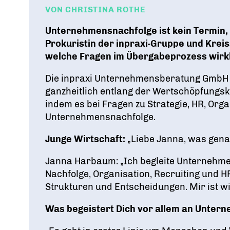
VON CHRISTINA ROTHE
Bundesvorstand
Tag der jungen Wirtschaft
Digitalisierung
Unternehmensnachfolge ist kein Termin, 
DAS FÜHRUNGSTEAM DES VERBANDS
WIRTSCHAFTSGIPFEL
Prokuristin der inpraxi-Gruppe und Krei
welche Fragen im Übergabeprozess wirkli
Die inpraxi Unternehmensberatung GmbH &
ganzheitlich entlang der Wertschöpfungske
indem es bei Fragen zu Strategie, HR, Org
Unternehmensnachfolge.
Junge Wirtschaft:
„Liebe Janna, was gena
Janna Harbaum: „Ich begleite Unternehm
Nachfolge, Organisation, Recruiting und H
Strukturen und Entscheidungen. Mir ist w
Was begeistert Dich vor allem an Unte