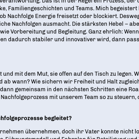
erantwortung. Das ist in der Regel ein Prozess, der 
, Familiengeschichten und Teams. Mich begeistert b
b Nachfolge Energie freisetzt oder blockiert. Deswe
iche Nachfolgen ausmacht. Die stärksten Hebel – abe
owie Vorbereitung und Begleitung. Ganz ehrlich: We
men dadurch stabiler und innovativer wird, dann pa
it und mit dem Mut, sie offen auf den Tisch zu legen.
ab wann? Wie sichern wir Freiheit und Halt zugleic
n dann gemeinsam in den nächsten Schritten eine Ro
en Nachfolgeprozess mit unserem Team so zu steuern
achfolgeprozesse begleitet?
ernehmen übernehmen, doch ihr Vater konnte nicht lo