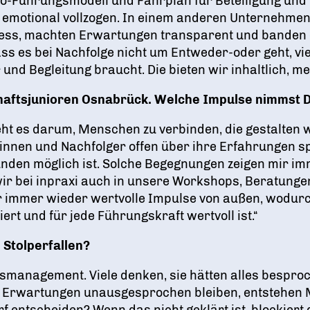
Co-Führungsmodell und Fahrplan für Beteiligung und
 emotional vollzogen. In einem anderen Unternehmen 
rozess, machten Erwartungen transparent und banden
ss es bei Nachfolge nicht um Entweder-oder geht, vie
 und Begleitung braucht. Die bieten wir inhaltlich, m
haftsjunioren Osnabrück. Welche Impulse nimmst Du
geht es darum, Menschen zu verbinden, die gestalten 
innen und Nachfolger offen über ihre Erfahrungen 
en Runden möglich ist. Solche Begegnungen zeigen mir 
wir bei inpraxi auch in unsere Workshops, Beratung
mir immer wieder wertvolle Impulse von außen, wodur
iert und für jede Führungskraft wertvoll ist.“
 Stolperfallen?
smanagement. Viele denken, sie hätten alles besproch
 Erwartungen unausgesprochen bleiben, entstehen 
entscheiden? Wenn das nicht geklärt ist, blockiert d