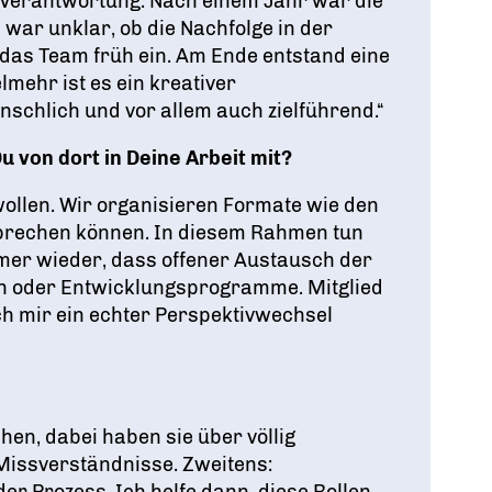
 Verantwortung. Nach einem Jahr war die
war unklar, ob die Nachfolge in der
 das Team früh ein. Am Ende entstand eine
lmehr ist es ein kreativer
enschlich und vor allem auch zielführend.“
 von dort in Deine Arbeit mit?
wollen. Wir organisieren Formate wie den
sprechen können. In diesem Rahmen tun
immer wieder, dass offener Austausch der
en oder Entwicklungsprogramme. Mitglied
ch mir ein echter Perspektivwechsel
en, dabei haben sie über völlig
Missverständnisse. Zweitens:
er Prozess. Ich helfe dann, diese Rollen