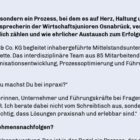
Ein Tag Azubi
sondern ein Prozess, bei dem es auf Herz, Haltun
BERUFSEINSTIEG ERLEICHTERN
ssprecherin der Wirtschaftsjunioren Osnabrück, ver
ch zählen und wie ehrlicher Austausch zum Erfolgs
 Co. KG begleitet inhabergeführte Mittelstandsun
tte. Das interdisziplinäre Team aus 85 Mitarbeitend
anisationsentwicklung, Prozessoptimierung und Führun
u machst Du bei inpraxi?“
erinnen, Unternehmer und Führungskräfte bei Frag
R. Ich berate dabei nicht vom Schreibtisch aus, sond
ichtig, dass Lösungen praxisnah und erlebbar sind.“
rnehmensnachfolgen?