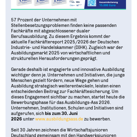
Geschichte
WIRTSCHAFT TRIFFT POLITIK
POSITIONSPAPIERE, BROSCHÜREN
70 JAHRE WJD
Beruf und Familie
WJD Training
Magazin
Partner
WJD TRAINING
57 Prozent der Unternehmen mit
DIE JUNGE WIRTSCHAFT
Bildung und Fachkräfte
NETZWERKE WELTWEIT
Stellenbesetzungsproblemen finden keine passenden
Ein Tag Azubi
Fachkräfte mit abgeschlossener dualer
Energie und Nachhaltigkeit
Partner
BERUFSEINSTIEG ERLEICHTERN
Berufsausbildung. Zu diesem Ergebnis kommt der
aktuelle Fachkräftereport 2025/2026 der Deutschen
Deutsche Industrie- und Handelskammer (DIHK)
Wirtschaftswissen im Wettbewerb (w³)
Industrie- und Handelskammer (DIHK). Zugleich war der
Ausbildungsmarkt 2025 von wirtschaftlichen und
WIRTSCHAFTSQUIZ FÜR SCHÜLER
strukturellen Herausforderungen geprägt.
Junior Chamber International (JCI)
CYE
Gerade deshalb ist engagierte und innovative Ausbildung
CREATIVE YOUNG ENTREPRENEUR
G20 Young Entrepreneurs‘ Alliance
wichtiger denn je. Unternehmen und Initiativen, die junge
Menschen gezielt fördern, neue Wege gehen und
Ausbildung strategisch weiterentwickeln, leisten einen
entscheidenden Beitrag zur Fachkräftesicherung. Um
dieses Engagement sichtbar zu machen, startet heute die
Bewerbungsphase für das Ausbildungs-Ass 2026.
Unternehmen, Institutionen, Schulen und Initiativen sind
aufgerufen, sich
bis zum 30. Juni
2026
unter
www.ausbildungsass.de
zu bewerben.
Seit 30 Jahren zeichnen die Wirtschaftsjunioren
Deutschland gemeinsam mit den Handwerksjunioren