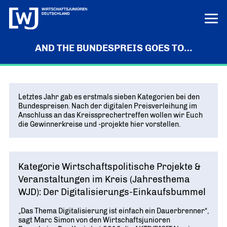
AND THE BUNDESPREIS GOES TO…
LERN UNS KENNEN
LOGIN
HILFE
Letztes Jahr gab es erstmals sieben Kategorien bei den
ÜBER UNS
Bundespreisen. Nach der digitalen Preisverleihung im
Anschluss an das Kreissprechertreffen wollen wir Euch
Die junge Wirtschaft
PROJEKTE
die Gewinnerkreise und -projekte hier vorstellen.
MISSION UND ZIELE
Ausbildungs-Ass
POSITIONEN
Vor Ort
DEUTSCHLANDS BESTE AUSBILDER
KREISE IN DEN REGIONEN
Junge Wirtschaft. Starke Zukunft
PRESSE
Unternehmen Vielfalt
Kategorie Wirtschaftspolitische Projekte &
„UNSERE POSITIONEN IM ÜBERBLICK“
Bundesvorstand
VIELFALT STÄRKT ZUKUNFT
Pressemitteilungen
Veranstaltungen im Kreis (Jahresthema
NEWS
DAS FÜHRUNGSTEAM DES VERBANDS
Innovation und Gründung
AKTUELLE MELDUNGEN
WJD): Der Digitalisierungs-Einkaufsbummel
Tag der jungen Wirtschaft
Aktuelles
Bundesgeschäftsstelle
WIRTSCHAFTSGIPFEL
Digitalisierung
NEWS AUS DEM VERBAND
ANSPRECHPARTNER IN BERLIN
„Das Thema Digitalisierung ist einfach ein Dauerbrenner“,
sagt Marc Simon von den Wirtschaftsjunioren
Know-how-Transfer
Europa und die Welt
Publikationen