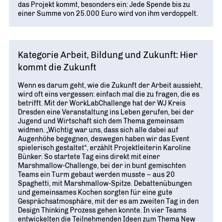
das Projekt kommt, besonders ein: Jede Spende bis zu
einer Summe von 25.000 Euro wird von ihm verdoppelt.
Kategorie Arbeit, Bildung und Zukunft: Hier
kommt die Zukunft
Wenn es darum geht, wie die Zukunft der Arbeit aussieht,
wird oft eins vergessen: einfach mal die zu fragen, die es
betrifft. Mit der WorkLabChallenge hat der WJ Kreis
Dresden eine Veranstaltung ins Leben gerufen, bei der
Jugend und Wirtschaft sich dem Thema gemeinsam
widmen. „Wichtig war uns, dass sich alle dabei auf
Augenhöhe begegnen, deswegen haben wir das Event
spielerisch gestaltet“, erzählt Projektleiterin Karoline
Bünker. So startete Tag eins direkt mit einer
Marshmallow-Challenge, bei der in bunt gemischten
Teams ein Turm gebaut werden musste – aus 20
Spaghetti, mit Marshmallow-Spitze. Debattenübungen
und gemeinsames Kochen sorgten für eine gute
Gesprächsatmosphäre, mit der es am zweiten Tag in den
Design Thinking Prozess gehen konnte. In vier Teams
entwickelten die Teilnehmenden Ideen zum Thema New