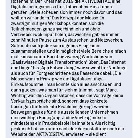
Geschichte
Rosenheim. Der Kreis hat 2019 die AKTIVDIGITAL, eine
WIRTSCHAFT TRIFFT POLITIK
POSITIONSPAPIERE, BROSCHÜREN
Digitalisierungsmesse für Unternehmer ins Leben
70 JAHRE WJD
Beruf und Familie
gerufen. „Viele scheuen sich immer noch davor und das
WJD Training
Magazin
wollten wir ändern.“ Das Konzept der Messe: In
Partner
WJD TRAINING
DIE JUNGE WIRTSCHAFT
Bildung und Fachkräfte
zwanzigminütigen Workshops konnten sich die
NETZWERKE WELTWEIT
Teilnehmenden ganz unverbindlich und ohne
Ein Tag Azubi
Vertriebsdruck Input holen, dazwischen gab es immer
Energie und Nachhaltigkeit
Partner
BERUFSEINSTIEG ERLEICHTERN
zehn Minuten Pause zum Austauschen und Netzwerken.
So konnte sich jeder sein eigenes Programm
Deutsche Industrie- und Handelskammer (DIHK)
Wirtschaftswissen im Wettbewerb (w³)
zusammenstellen und in möglichst viele Bereiche einfach
WIRTSCHAFTSQUIZ FÜR SCHÜLER
mal reinschauen. Bei über zwanzig Workshops von
Junior Chamber International (JCI)
„Basiswissen Digitale Transformation“ über „Das Internet
CYE
der Dinge“ bis „App Entwicklung“ war sowohl für Neulinge
CREATIVE YOUNG ENTREPRENEUR
G20 Young Entrepreneurs‘ Alliance
als auch für Fortgeschrittene das Passende dabei. „Die
Messe war im Prinzip wie ein Digitalisierungs-
Einkaufsbummel, man konnte sich alles anschauen und
dann gucken, was man für sich mitnimmt“, sagt Marc.
Wichtig war den Organisatoren, dass die Vorträge keine
Verkaufsgespräche sind, sondern dass konkrete
Lösungen für konkrete Probleme gezeigt werden.
Deswegen gab es für die ausstellenden Unternehmen
eine wichtige Bedingung: Jeder Vortrag musste
mindestens ein Praxisbeispiel beinhalten. Als richtig
praktisch hat sich auch nach der Veranstaltung noch die
Website der AKTIVDIGITAL erwiesen – sie dient