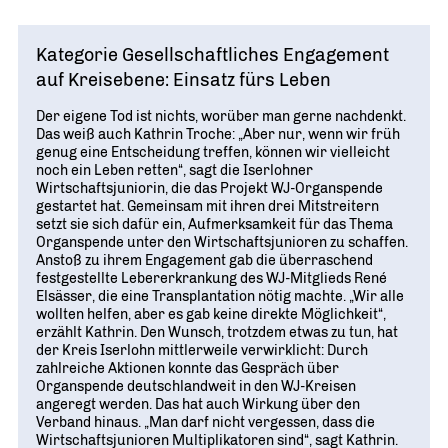
Kategorie Gesellschaftliches Engagement
auf Kreisebene: Einsatz fürs Leben
Der eigene Tod ist nichts, worüber man gerne nachdenkt.
Das weiß auch Kathrin Troche: „Aber nur, wenn wir früh
genug eine Entscheidung treffen, können wir vielleicht
noch ein Leben retten“, sagt die Iserlohner
Wirtschaftsjuniorin, die das Projekt WJ-Organspende
gestartet hat. Gemeinsam mit ihren drei Mitstreitern
setzt sie sich dafür ein, Aufmerksamkeit für das Thema
Organspende unter den Wirtschaftsjunioren zu schaffen.
Anstoß zu ihrem Engagement gab die überraschend
festgestellte Lebererkrankung des WJ-Mitglieds René
Elsässer, die eine Transplantation nötig machte. „Wir alle
wollten helfen, aber es gab keine direkte Möglichkeit“,
erzählt Kathrin. Den Wunsch, trotzdem etwas zu tun, hat
der Kreis Iserlohn mittlerweile verwirklicht: Durch
zahlreiche Aktionen konnte das Gespräch über
Organspende deutschlandweit in den WJ-Kreisen
angeregt werden. Das hat auch Wirkung über den
Verband hinaus. „Man darf nicht vergessen, dass die
Wirtschaftsjunioren Multiplikatoren sind“, sagt Kathrin.