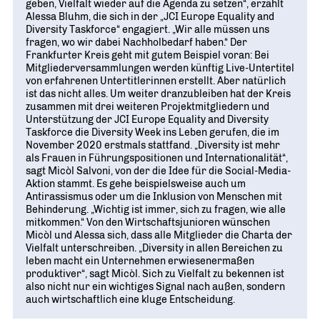
geben, Vielfalt wieder auf die Agenda zu setzen“, erzählt
Alessa Bluhm, die sich in der „JCI Europe Equality and
Diversity Taskforce“ engagiert. „Wir alle müssen uns
fragen, wo wir dabei Nachholbedarf haben.“ Der
Frankfurter Kreis geht mit gutem Beispiel voran: Bei
Mitgliederversammlungen werden künftig Live-Untertitel
von erfahrenen Untertitlerinnen erstellt. Aber natürlich
ist das nicht alles. Um weiter dranzubleiben hat der Kreis
zusammen mit drei weiteren Projektmitgliedern und
Unterstützung der JCI Europe Equality and Diversity
Taskforce die Diversity Week ins Leben gerufen, die im
November 2020 erstmals stattfand. „Diversity ist mehr
als Frauen in Führungspositionen und Internationalität“,
sagt Micòl Salvoni, von der die Idee für die Social-Media-
Aktion stammt. Es gehe beispielsweise auch um
Antirassismus oder um die Inklusion von Menschen mit
Behinderung. „Wichtig ist immer, sich zu fragen, wie alle
mitkommen.“ Von den Wirtschaftsjunioren wünschen
Micòl und Alessa sich, dass alle Mitglieder die Charta der
Vielfalt unterschreiben. „Diversity in allen Bereichen zu
leben macht ein Unternehmen erwiesenermaßen
produktiver“, sagt Micòl. Sich zu Vielfalt zu bekennen ist
also nicht nur ein wichtiges Signal nach außen, sondern
auch wirtschaftlich eine kluge Entscheidung.