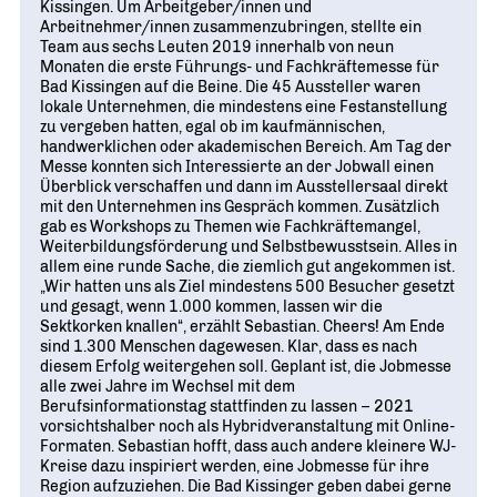
Kissingen. Um Arbeitgeber/innen und
Arbeitnehmer/innen zusammenzubringen, stellte ein
Team aus sechs Leuten 2019 innerhalb von neun
Monaten die erste Führungs- und Fachkräftemesse für
Bad Kissingen auf die Beine. Die 45 Aussteller waren
lokale Unternehmen, die mindestens eine Festanstellung
zu vergeben hatten, egal ob im kaufmännischen,
handwerklichen oder akademischen Bereich. Am Tag der
Messe konnten sich Interessierte an der Jobwall einen
Überblick verschaffen und dann im Ausstellersaal direkt
mit den Unternehmen ins Gespräch kommen. Zusätzlich
gab es Workshops zu Themen wie Fachkräftemangel,
Weiterbildungsförderung und Selbstbewusstsein. Alles in
allem eine runde Sache, die ziemlich gut angekommen ist.
„Wir hatten uns als Ziel mindestens 500 Besucher gesetzt
und gesagt, wenn 1.000 kommen, lassen wir die
Sektkorken knallen“, erzählt Sebastian. Cheers! Am Ende
sind 1.300 Menschen dagewesen. Klar, dass es nach
diesem Erfolg weitergehen soll. Geplant ist, die Jobmesse
alle zwei Jahre im Wechsel mit dem
Berufsinformationstag stattfinden zu lassen – 2021
vorsichtshalber noch als Hybridveranstaltung mit Online-
Formaten. Sebastian hofft, dass auch andere kleinere WJ-
Kreise dazu inspiriert werden, eine Jobmesse für ihre
Region aufzuziehen. Die Bad Kissinger geben dabei gerne