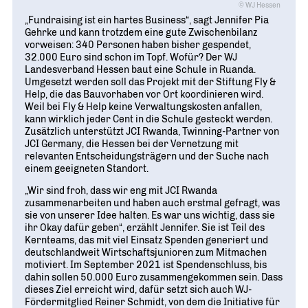
© WJ Hessen
„Fundraising ist ein hartes Business“, sagt Jennifer Pia
Gehrke und kann trotzdem eine gute Zwischenbilanz
vorweisen: 340 Personen haben bisher gespendet,
32.000 Euro sind schon im Topf. Wofür? Der WJ
Landesverband Hessen baut eine Schule in Ruanda.
Umgesetzt werden soll das Projekt mit der Stiftung Fly &
Help, die das Bauvorhaben vor Ort koordinieren wird.
Weil bei Fly & Help keine Verwaltungskosten anfallen,
kann wirklich jeder Cent in die Schule gesteckt werden.
Zusätzlich unterstützt JCI Rwanda, Twinning-Partner von
JCI Germany, die Hessen bei der Vernetzung mit
relevanten Entscheidungsträgern und der Suche nach
einem geeigneten Standort.
„Wir sind froh, dass wir eng mit JCI Rwanda
zusammenarbeiten und haben auch erstmal gefragt, was
sie von unserer Idee halten. Es war uns wichtig, dass sie
ihr Okay dafür geben“, erzählt Jennifer. Sie ist Teil des
Kernteams, das mit viel Einsatz Spenden generiert und
deutschlandweit Wirtschaftsjunioren zum Mitmachen
motiviert. Im September 2021 ist Spendenschluss, bis
dahin sollen 50.000 Euro zusammengekommen sein. Dass
dieses Ziel erreicht wird, dafür setzt sich auch WJ-
Fördermitglied Reiner Schmidt, von dem die Initiative für