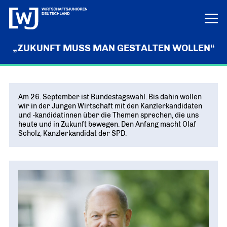
„ZUKUNFT MUSS MAN GESTALTEN WOLLEN“
LERN UNS KENNEN
LOGIN
HILFE
Am 26. September ist Bundestagswahl. Bis dahin wollen
ÜBER UNS
wir in der Jungen Wirtschaft mit den Kanzlerkandidaten
und -kandidatinnen über die Themen sprechen, die uns
Die junge Wirtschaft
PROJEKTE
heute und in Zukunft bewegen. Den Anfang macht Olaf
MISSION UND ZIELE
Scholz, Kanzlerkandidat der SPD.
Ausbildungs-Ass
POSITIONEN
Vor Ort
DEUTSCHLANDS BESTE AUSBILDER
KREISE IN DEN REGIONEN
Junge Wirtschaft. Starke Zukunft
PRESSE
Unternehmen Vielfalt
„UNSERE POSITIONEN IM ÜBERBLICK“
Bundesvorstand
VIELFALT STÄRKT ZUKUNFT
Pressemitteilungen
NEWS
DAS FÜHRUNGSTEAM DES VERBANDS
Innovation und Gründung
AKTUELLE MELDUNGEN
Tag der jungen Wirtschaft
Aktuelles
Bundesgeschäftsstelle
WIRTSCHAFTSGIPFEL
Digitalisierung
NEWS AUS DEM VERBAND
ANSPRECHPARTNER IN BERLIN
Know-how-Transfer
Europa und die Welt
Publikationen