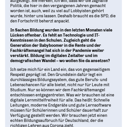
aufgezeigt. Sie merken, ich will, dass wir die zaghafte
Politik, die hier in den vergangenen Jahren gemacht
worden ist, auch, weil zu viel auf Lobbyisten gehört
wurde, hinter uns lassen. Deshalb braucht es die SPD, die
den Fortschritt beherzt anpackt.
In Sachen Bildung wurden in den letzten Monaten viele
Lücken offenbar. Es fehlt an Technologie und IT-
Kenntnissen in den Schulen. Zugleich geht die
Generation der Babyboomer in die Rente und der
Fachkräftemangel hat sich in der Pandemie weiter
verstärkt. Bildung im digitalen Zeitalter und im
demografischen Wandel – wo wollen Sie da ansetzen?
Ich setze mich für ein Land ein, das von gegenseitigem
Respekt geprägt ist. Den Grundstein dafür legt ein
durchlässiges Bildungssystem, das gute Berufs- und
Lebenschancen für alle bietet, nicht nur für Leute mit
Studium. Nur so können wir dem Fachkräftemangel
entschlossen entgegentreten. Was wir brauchen ist eine
digitale Lernmittelfreiheit für alle. Das heißt: Schnelle
Leitungen, moderne Endgeräte und gute Lernsoftware
müssen für Schülerinnen und Schüler dauerhaft zur
Verfügung gestellt werden. Wir brauchen jetzt einen
echten Bildungsaufbruch für Deutschland, der die
richtigen Lehren aus Corona zieht.