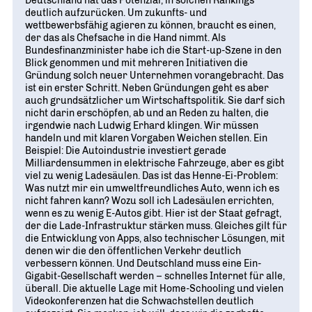
Deutschland hat das Potenzial, in solchen Rankings
deutlich aufzurücken. Um zukunfts- und
wettbewerbsfähig agieren zu können, braucht es einen,
der das als Chefsache in die Hand nimmt. Als
Bundesfinanzminister habe ich die Start-up-Szene in den
Blick genommen und mit mehreren Initiativen die
Gründung solch neuer Unternehmen vorangebracht. Das
ist ein erster Schritt. Neben Gründungen geht es aber
auch grundsätzlicher um Wirtschaftspolitik. Sie darf sich
nicht darin erschöpfen, ab und an Reden zu halten, die
irgendwie nach Ludwig Erhard klingen. Wir müssen
handeln und mit klaren Vorgaben Weichen stellen. Ein
Beispiel: Die Autoindustrie investiert gerade
Milliardensummen in elektrische Fahrzeuge, aber es gibt
viel zu wenig Ladesäulen. Das ist das Henne-Ei-Problem:
Was nutzt mir ein umweltfreundliches Auto, wenn ich es
nicht fahren kann? Wozu soll ich Ladesäulen errichten,
wenn es zu wenig E-Autos gibt. Hier ist der Staat gefragt,
der die Lade-Infrastruktur stärken muss. Gleiches gilt für
die Entwicklung von Apps, also technischer Lösungen, mit
denen wir die den öffentlichen Verkehr deutlich
verbessern können. Und Deutschland muss eine Ein-
Gigabit-Gesellschaft werden – schnelles Internet für alle,
überall. Die aktuelle Lage mit Home-Schooling und vielen
Videokonferenzen hat die Schwachstellen deutlich