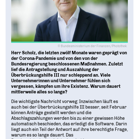
Geschichte
WIRTSCHAFT TRIFFT POLITIK
POSITIONSPAPIERE, BROSCHÜREN
70 JAHRE WJD
Beruf und Familie
WJD Training
Magazin
Partner
WJD TRAINING
DIE JUNGE WIRTSCHAFT
Bildung und Fachkräfte
NETZWERKE WELTWEIT
Ein Tag Azubi
Energie und Nachhaltigkeit
Partner
BERUFSEINSTIEG ERLEICHTERN
© Bundesministerium der Finanzen/Photothek
Deutsche Industrie- und Handelskammer (DIHK)
Wirtschaftswissen im Wettbewerb (w³)
Herr Scholz, die letzten zwölf Monate waren geprägt von
WIRTSCHAFTSQUIZ FÜR SCHÜLER
der Corona-Pandemie und von den von der
Junior Chamber International (JCI)
Bundesregierung beschlossenen Maßnahmen. Zuletzt
CYE
lief die Antragstellung und Auszahlung der
CREATIVE YOUNG ENTREPRENEUR
G20 Young Entrepreneurs‘ Alliance
Überbrückungshilfe III nur schleppend an. Viele
Unternehmerinnen und Unternehmer fühlen sich
vergessen, kämpfen um ihre Existenz. Warum dauert
mittlerweile alles so lange?
Die wichtigste Nachricht vorweg: Inzwischen läuft es
auch bei der Überbrückungshilfe III besser, seit Februar
können Anträge gestellt werden und die
Abschlagszahlungen werden bis zu einer gewissen Höhe
automatisch beschieden, das erledigt die Software. Darin
liegt auch ein Teil der Antwort auf ihre berechtigte Frage,
warum es so lange dauert. Das