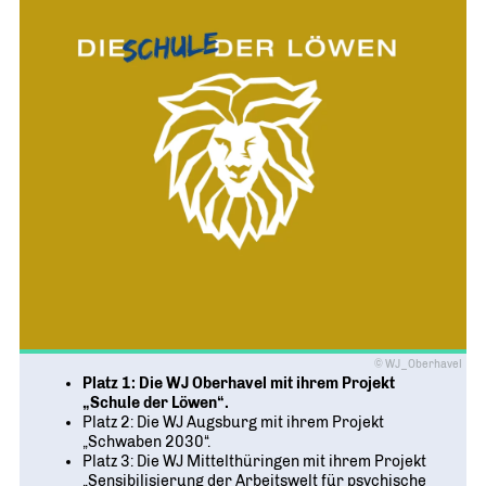
Geschichte
WIRTSCHAFT TRIFFT POLITIK
POSITIONSPAPIERE, BROSCHÜREN
70 JAHRE WJD
Beruf und Familie
WJD Training
Magazin
Partner
WJD TRAINING
DIE JUNGE WIRTSCHAFT
Bildung und Fachkräfte
NETZWERKE WELTWEIT
Ein Tag Azubi
Energie und Nachhaltigkeit
Partner
BERUFSEINSTIEG ERLEICHTERN
Deutsche Industrie- und Handelskammer (DIHK)
Wirtschaftswissen im Wettbewerb (w³)
WIRTSCHAFTSQUIZ FÜR SCHÜLER
Junior Chamber International (JCI)
CYE
CREATIVE YOUNG ENTREPRENEUR
G20 Young Entrepreneurs‘ Alliance
© WJ_Oberhavel
Platz 1: Die WJ Oberhavel mit ihrem Projekt
„Schule der Löwen“.
Platz 2: Die WJ Augsburg mit ihrem Projekt
„Schwaben 2030“.
Platz 3: Die WJ Mittelthüringen mit ihrem Projekt
„Sensibilisierung der Arbeitswelt für psychische