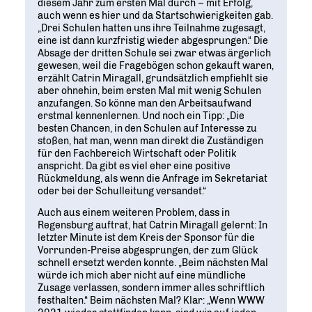
diesem Jahr zum ersten Mal durch – mit Erfolg,
auch wenn es hier und da Startschwierigkeiten gab.
„Drei Schulen hatten uns ihre Teilnahme zugesagt,
eine ist dann kurzfristig wieder abgesprungen.“ Die
Absage der dritten Schule sei zwar etwas ärgerlich
gewesen, weil die Fragebögen schon gekauft waren,
erzählt Catrin Miragall, grundsätzlich empfiehlt sie
aber ohnehin, beim ersten Mal mit wenig Schulen
anzufangen. So könne man den Arbeitsaufwand
erstmal kennenlernen. Und noch ein Tipp: „Die
besten Chancen, in den Schulen auf Interesse zu
stoßen, hat man, wenn man direkt die Zuständigen
für den Fachbereich Wirtschaft oder Politik
anspricht. Da gibt es viel eher eine positive
Rückmeldung, als wenn die Anfrage im Sekretariat
oder bei der Schulleitung versandet.“
Auch aus einem weiteren Problem, dass in
Regensburg auftrat, hat Catrin Miragall gelernt: In
letzter Minute ist dem Kreis der Sponsor für die
Vorrunden-Preise abgesprungen, der zum Glück
schnell ersetzt werden konnte. „Beim nächsten Mal
würde ich mich aber nicht auf eine mündliche
Zusage verlassen, sondern immer alles schriftlich
festhalten.“ Beim nächsten Mal? Klar: „Wenn WWW