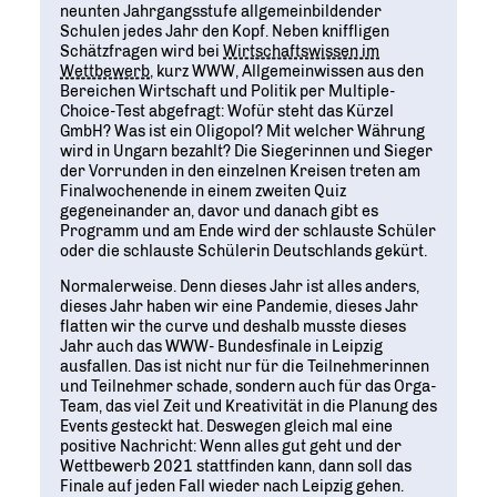
neunten Jahrgangsstufe allgemeinbildender
Schulen jedes Jahr den Kopf. Neben kniffligen
Schätzfragen wird bei
Wirtschaftswissen im
Wettbewerb
, kurz WWW, Allgemeinwissen aus den
Bereichen Wirtschaft und Politik per Multiple-
Choice-Test abgefragt: Wofür steht das Kürzel
GmbH? Was ist ein Oligopol? Mit welcher Währung
wird in Ungarn bezahlt? Die Siegerinnen und Sieger
der Vorrunden in den einzelnen Kreisen treten am
Finalwochenende in einem zweiten Quiz
gegeneinander an, davor und danach gibt es
Programm und am Ende wird der schlauste Schüler
oder die schlauste Schülerin Deutschlands gekürt.
Normalerweise. Denn dieses Jahr ist alles anders,
dieses Jahr haben wir eine Pandemie, dieses Jahr
flatten wir the curve und deshalb musste dieses
Jahr auch das WWW- Bundesfinale in Leipzig
ausfallen. Das ist nicht nur für die Teilnehmerinnen
und Teilnehmer schade, sondern auch für das Orga-
Team, das viel Zeit und Kreativität in die Planung des
Events gesteckt hat. Deswegen gleich mal eine
positive Nachricht: Wenn alles gut geht und der
Wettbewerb 2021 stattfinden kann, dann soll das
Finale auf jeden Fall wieder nach Leipzig gehen.