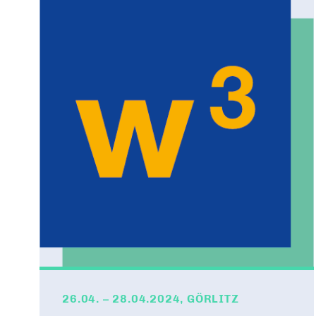
Bundesvorstand
Tag der jungen Wirtschaft
Digitalisierung
DAS FÜHRUNGSTEAM DES VERBANDS
WIRTSCHAFTSGIPFEL
26.04. – 28.04.2024, GÖRLITZ