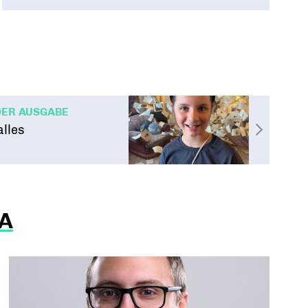
DER AUSGABE
alles
A