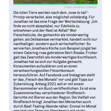
© WJD/Alexander Roßbach
Die toten Tiere werden nach dem „nose to tail“-
Prinzip verarbeitet, also möglichst vollständig. Für
Jonathan ist das eine Frage der Wertschätzung: „Ich
finde es nicht akzeptabel, nur Edelteile zu
entnehmen und der Rest ist Abfall.“ Wer
Fleischstücke, die gemeinhin als minderwertig
gelten, als Delikatesse vermarktet, handelt nicht nur
nachhaltiger, sondern auch wirtschaftlicher. So
servierten Jonathans Köche zum Beispiel jüngst bei
einem Catering rosa gebratene Skirt Steaks. Früher
galt das Zwerchfell als minderwertiges Kochfleisch.
Jonathan hat es sich zur Aufgabe gemacht,
Konsumenten aufzuklären und an einen
verantwortungsvollen Fleischkonsum
heranzuführen. Auf Facebook und Instagram stellt
er das „Fleisch des Monats“ vor und gibt Tipps zur
Zubereitung. Anfang 2021 will er mit einem
Biersommelier ein Buch veröffentlichen. Es ist eine
Zusammenschau verschiedener Rindfleisch-
Gerichte mit Bieren aus der Region. Die Vielfalt von
Rindfleisch bringt Jonathan den Menschen auch
durch Beef-Tasting-Abende näher. Einmal im Monat
serviert sein Team ein Abendmenü mit sechs