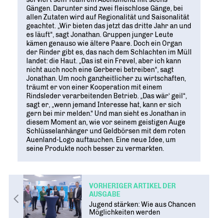
Gängen. Darunter sind zwei fleischlose Gänge, bei
allen Zutaten wird auf Regionalität und Saisonalität
geachtet. „Wir bieten das jetzt das dritte Jahr an und
es läuft“, sagt Jonathan. Gruppen junger Leute
kämen genauso wie ältere Paare. Doch ein Organ
der Rinder gibt es, das nach dem Schlachten im Müll
landet: die Haut. „Das ist ein Frevel, aber ich kann
nicht auch noch eine Gerberei betreiben“, sagt
Jonathan. Um noch ganzheitlicher zu wirtschaften,
träumt er von einer Kooperation mit einem
Rindsleder verarbeitenden Betrieb. „Das wär‘ geil“,
sagt er, „wenn jemand Interesse hat, kann er sich
gern bei mir melden.“ Und man sieht es Jonathan in
diesem Moment an, wie vor seinem geistigen Auge
Schlüsselanhänger und Geldbörsen mit dem roten
Auenland-Logo auftauchen. Eine neue Idee, um
seine Produkte noch besser zu vermarkten.
VORHERIGER ARTIKEL DER
AUSGABE
Jugend stärken: Wie aus Chancen
Möglichkeiten werden