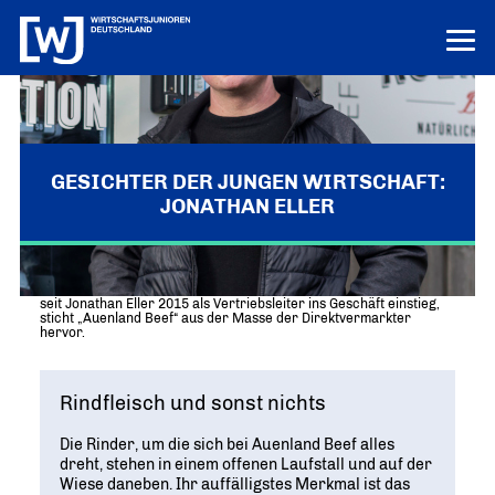
LERN UNS KENNEN
LOGIN
HILFE
GESICHTER DER JUNGEN WIRTSCHAFT:
JONATHAN ELLER
ÜBER UNS
Die junge Wirtschaft
PROJEKTE
MISSION UND ZIELE
Anfangs war die Rinderzucht nur ein Hobby seines Vaters. Doch
Ausbildungs-Ass
POSITIONEN
seit Jonathan Eller 2015 als Vertriebsleiter ins Geschäft einstieg,
Vor Ort
sticht „Auenland Beef“ aus der Masse der Direktvermarkter
DEUTSCHLANDS BESTE AUSBILDER
hervor.
KREISE IN DEN REGIONEN
Junge Wirtschaft. Starke Zukunft
PRESSE
Unternehmen Vielfalt
„UNSERE POSITIONEN IM ÜBERBLICK“
Bundesvorstand
VIELFALT STÄRKT ZUKUNFT
Pressemitteilungen
NEWS
DAS FÜHRUNGSTEAM DES VERBANDS
Rindfleisch und sonst nichts
Innovation und Gründung
AKTUELLE MELDUNGEN
Tag der jungen Wirtschaft
Aktuelles
Bundesgeschäftsstelle
WIRTSCHAFTSGIPFEL
Die Rinder, um die sich bei Auenland Beef alles
Digitalisierung
NEWS AUS DEM VERBAND
ANSPRECHPARTNER IN BERLIN
dreht, stehen in einem offenen Laufstall und auf der
Know-how-Transfer
Wiese daneben. Ihr auffälligstes Merkmal ist das
Europa und die Welt
Publikationen