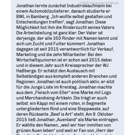
© WJD/Alexander Roßbach
Jonathan lernte zunächst Industriekaufmann bei
einem Automobilzulieferer, danach studierte er
BWL in Bamberg. „Ich wollte selbst gestalten und
Entscheidungen treffen“, sagt Jonathan. Diese
Möglichkeit bot ihm die Rinderzucht seines Vaters.
Die Arbeitsteilung ist ganz klar: Der Vater ist
derjenige, der alle 350 Rinder mit Namen kennt und
sich um Zucht und Futter kümmert. Jonathan
dagegen ist seit 2015 verantwortlich für Verkauf,
Marketing und die zehn Mitarbeiter. Bei den
Wirtschaftsjunioren ist er schon seit 2015 dabei
und in diesem Jahr auch Kreissprecher der WJ
Haßberge. Er schätzt den Austausch mit
Selbständigen aus komplett anderen Branchen und
Regionen. Jonathan ist auch politisch aktiv, er sitzt
für die Junge Liste im Kreistag. Jonathan machte
aus dem „Fleisch vom Eller“ eine Marke mit Logo
und Merchandising-Artikeln. Die trägt er auch
selbst: ein Käppi mit einem roten, in Segmente
untergliedertem Rind und eine Steppweste, auf
deren Rückseite „Beef is Art“ steht. Am 9. Oktober
2015 ließ Jonathan „Auenland“ als Marke eintragen.
Er wählte den Namen, „weil wir hier inmitten von
grünen Auen leben“ und weil er Fan von „Herr der