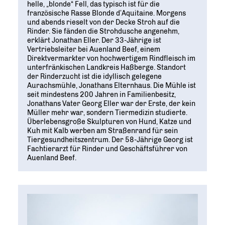
Geschichte
WIRTSCHAFT TRIFFT POLITIK
helle, „blonde“ Fell, das typisch ist für die
POSITIONSPAPIERE, BROSCHÜREN
70 JAHRE WJD
französische Rasse Blonde d’Aquitaine. Morgens
Beruf und Familie
WJD Training
und abends rieselt von der Decke Stroh auf die
Magazin
Partner
Rinder. Sie fänden die Strohdusche angenehm,
WJD TRAINING
DIE JUNGE WIRTSCHAFT
Bildung und Fachkräfte
NETZWERKE WELTWEIT
erklärt Jonathan Eller. Der 33-Jährige ist
Vertriebsleiter bei Auenland Beef, einem
Ein Tag Azubi
Energie und Nachhaltigkeit
Partner
Direktvermarkter von hochwertigem Rindfleisch im
BERUFSEINSTIEG ERLEICHTERN
unterfränkischen Landkreis Haßberge. Standort
der Rinderzucht ist die idyllisch gelegene
Deutsche Industrie- und Handelskammer (DIHK)
Wirtschaftswissen im Wettbewerb (w³)
Aurachsmühle, Jonathans Elternhaus. Die Mühle ist
WIRTSCHAFTSQUIZ FÜR SCHÜLER
seit mindestens 200 Jahren in Familienbesitz,
Junior Chamber International (JCI)
Jonathans Vater Georg Eller war der Erste, der kein
CYE
Müller mehr war, sondern Tiermedizin studierte.
CREATIVE YOUNG ENTREPRENEUR
G20 Young Entrepreneurs‘ Alliance
Überlebensgroße Skulpturen von Hund, Katze und
Kuh mit Kalb werben am Straßenrand für sein
Tiergesundheitszentrum. Der 58-Jährige Georg ist
Fachtierarzt für Rinder und Geschäftsführer von
Auenland Beef.