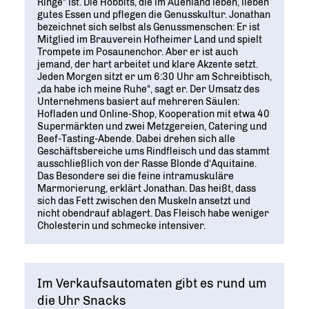
Ringe“ ist. Die Hobbits, die im Auenland leben, lieben
gutes Essen und pflegen die Genusskultur. Jonathan
bezeichnet sich selbst als Genussmenschen: Er ist
Mitglied im Brauverein Hofheimer Land und spielt
Trompete im Posaunenchor. Aber er ist auch
jemand, der hart arbeitet und klare Akzente setzt.
Jeden Morgen sitzt er um 6:30 Uhr am Schreibtisch,
„da habe ich meine Ruhe“, sagt er. Der Umsatz des
Unternehmens basiert auf mehreren Säulen:
Hofladen und Online-Shop, Kooperation mit etwa 40
Supermärkten und zwei Metzgereien, Catering und
Beef-Tasting-Abende. Dabei drehen sich alle
Geschäftsbereiche ums Rindfleisch und das stammt
ausschließlich von der Rasse Blonde d‘Aquitaine.
Das Besondere sei die feine intramuskuläre
Marmorierung, erklärt Jonathan. Das heißt, dass
sich das Fett zwischen den Muskeln ansetzt und
nicht obendrauf ablagert. Das Fleisch habe weniger
Cholesterin und schmecke intensiver.
Im Verkaufsautomaten gibt es rund um
die Uhr Snacks