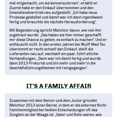
mal mitgemacht, um sie kennenzulernen“, erzählt er.
Zuerst habe er den Einkauf übernommen und den
Innendienstvertrieb neu aufgestellt: „Ich habe neue
Prozesse gestaltet und damit war ich dann irgendwann
fertig und brauchte die nächste Herausforderung“.
Mit Begeisterung spricht Melchior davon, wie viel ihm
zugetraut wurde: „Das haben sie hier immer geschafft:
mir diese Chance zu geben, es einfach zu machen“. Und er
enttäuscht nicht. In den ersten Jahren bei Wulff Med Tec
übernimmt er recht schnell den Einkauf, stellt die
Lieferanten neu auf, wechselt ein paar, führt etliche
Verhandlungen. „Dann war ich damit fertig und wurde
dann 2013 Prokurist und bin mehr und mehr in die
Geschäftsführungsthemen mit reingegangen“.
IT’S A FAMILY AFFAIR
Zusammen mit dem Senior und dem Junior gründet
Melchior 2013 einen Beirat, in dem er als externes Nicht-
Familienmitglied bei heiklen Entscheidungen oft das
Zünglein an der Waage ist. „Vater und Sohn waren, wie