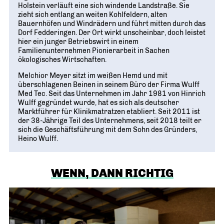
Geschichte
WIRTSCHAFT TRIFFT POLITIK
Holstein verläuft eine sich windende Landstraße. Sie
POSITIONSPAPIERE, BROSCHÜREN
70 JAHRE WJD
zieht sich entlang an weiten Kohlfeldern, alten
Beruf und Familie
WJD Training
Bauernhöfen und Windrädern und führt mitten durch das
Magazin
Partner
WJD TRAINING
Dorf Fedderingen. Der Ort wirkt unscheinbar, doch leistet
DIE JUNGE WIRTSCHAFT
Bildung und Fachkräfte
NETZWERKE WELTWEIT
hier ein junger Betriebswirt in einem
Ein Tag Azubi
Familienunternehmen Pionierarbeit in Sachen
Energie und Nachhaltigkeit
Partner
BERUFSEINSTIEG ERLEICHTERN
ökologisches Wirtschaften.
Melchior Meyer sitzt im weißen Hemd und mit
Deutsche Industrie- und Handelskammer (DIHK)
Wirtschaftswissen im Wettbewerb (w³)
überschlagenen Beinen in seinem Büro der Firma Wulff
WIRTSCHAFTSQUIZ FÜR SCHÜLER
Med Tec. Seit das Unternehmen im Jahr 1981 von Hinrich
Junior Chamber International (JCI)
Wulff gegründet wurde, hat es sich als deutscher
CYE
Marktführer für Klinikmatratzen etabliert. Seit 2011 ist
CREATIVE YOUNG ENTREPRENEUR
G20 Young Entrepreneurs‘ Alliance
der 38-Jährige Teil des Unternehmens, seit 2018 teilt er
sich die Geschäftsführung mit dem Sohn des Gründers,
Heino Wulff.
WENN, DANN RICHTIG