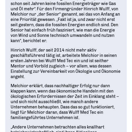
schon seit Jahren keine fossilen Energieträger wie Gas
und Öl mehr“. Für den Firmengründer Hinrich Wulff, von
Melchior nur „der Senior“ genannt, sei das von Anfang an
eine Priorität gewesen. „Fakt ist ja, und zwar nicht erst
seit gestern, dass die fossilen Energien endlich sind. Den
Senior hat einfach früh fasziniert, wie man die Energie
von Wind und Sonne technisch umwandeln und nutzen
kann“, berichtet er.
Hinrich Wulff, der seit 2014 nicht mehr aktiv
geschäftsführend tätig ist, arbeitete Melchior in seinen
ersten Jahren bei Wulff Med Tec ein und ist seither
Mentor und Vorbild zugleich – vor allem, was dessen
Einstellung zur Vereinbarkeit von Ökologie und Ökonomie
angeht.
Melchior erklärt, dass nachhaltiger Erfolg nur dann
klappen kann, wenn das ökonomische Handeln mit den
ökologischen Erfordernissen der Zeit im Einklang steht –
und sich nicht ausschließt, wie manch andere
Unternehmen behaupten. Dass das so gut funktioniert,
liegt für Melchior daran, dass Wulff Med Tec ein
familiengeführtes Unternehmen ist.
„Andere Unternehmen betrachten alles knallhart