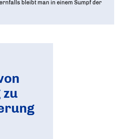
dernfalls bleibt man in einem Sumpf der
 von
 zu
terung