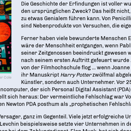
Die Geschichte der Erfindungen ist voller w
den ursprünglichen Zweck? Das heißt nicht,
zu etwas Genialem führen kann. Von Penicilli
sind Nebenprodukte von Versuchen, die eige
Ferner haben viele bewunderte Menschen E
wäre der Menschheit entgangen, wenn Pablo
seiner Zeitgenossen beeindruckt gewesen wä
nach seinem ersten Auftritt gefeuert wurde 
von der Filmhochschule flog … wenn Joanne
ihr Manuskript
Harry Potter
zwölfmal abgele
er Cole
Künstler, sondern auch Unternehmer. Vor 2
computer, der sich Personal Digital Assistant (PDA)
ellt sich heraus: Der vermeintliche Fehlschlag war V
den Newton PDA posthum als „prophetischen Fehlschl
rsager, ganz im Gegenteil. Viele jetzt erfolgreich
x Levchin beispielsweise setzte vier Unternehmen in 