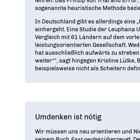
lehren. Das Prinzip von Trial and Error
sogenannte heuristische Methode bezieh
In Deutschland gibt es allerdings eine 
einhergeht. Eine Studie der Leuphana U
Vergleich mit 61 Ländern auf dem vorlet
leistungsorientierten Gesellschaft. W
hat ausschließlich aufwärts zu streben
weiter““, sagt hingegen Kristine Lütke,
beispielsweise nicht als Scheitern defi
Umdenken ist nötig
Wir müssen uns neu orientieren und Nie
seinem Buch
Fast perfekt
überzeugt. De