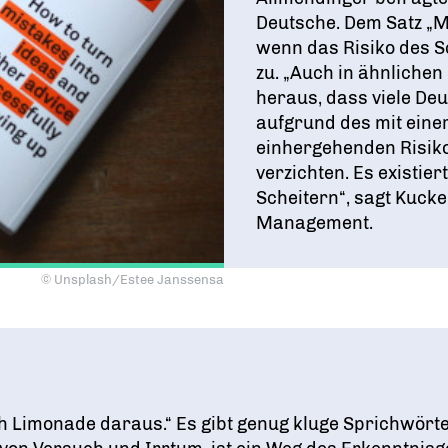
Deutsche. Dem Satz „M
wenn das Risiko des S
zu. „Auch in ähnlichen
heraus, dass viele De
aufgrund des mit ein
einhergehenden Risik
verzichten. Es existie
Scheitern“, sagt Kucker
Management.
© Unsplash/Estee Janssensa
ch Limonade daraus.“ Es gibt genug kluge Sprichwört