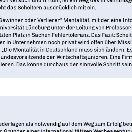
, von Versuch und Irrtum, ist ein Weg des Erkenntnisg
t das Scheitern ausdrücklich mit ein.
„Gewinner oder Verlierer“ Mentalität, mit der eine I
niversität Lüneburg unter der Leitung von Professor
zten Platz in Sachen Fehlertoleranz. Das Fazit: Scheit
eder in Unternehmen noch privat wird offen über Mis
. „Die Mentalität in Deutschland muss sich ändern. 
 Bundesvorsitzende der Wirtschaftsjunioren. Eine Fir
nieren. Das könne durchaus der sinnvolle Schritt sein,
derlagen als notwendig auf dem Weg zum Erfolg betra
r Gründer einer international tätigen Werbeagentur s