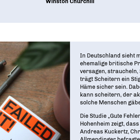
Winston Churchill
In Deutschland sieht 
ehemalige britische P
versagen, straucheln,
trägt Scheitern ein St
Häme sicher sein. Dab
kann scheitern, der a
solche Menschen gäbe 
Die Studie „Gute Fehle
Hohenheim zeigt, dass
Andreas Kuckertz, Chr
Allmendinger befragt