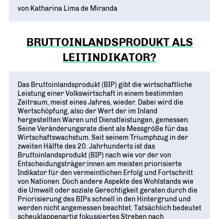
Geschichte
WIRTSCHAFT TRIFFT POLITIK
von Katharina Lima de Miranda
POSITIONSPAPIERE, BROSCHÜREN
70 JAHRE WJD
Beruf und Familie
WJD Training
Magazin
Partner
WJD TRAINING
DIE JUNGE WIRTSCHAFT
Bildung und Fachkräfte
NETZWERKE WELTWEIT
BRUTTOINLANDSPRODUKT ALS
Ein Tag Azubi
LEITINDIKATOR?
Energie und Nachhaltigkeit
Partner
BERUFSEINSTIEG ERLEICHTERN
Deutsche Industrie- und Handelskammer (DIHK)
Wirtschaftswissen im Wettbewerb (w³)
WIRTSCHAFTSQUIZ FÜR SCHÜLER
Das Bruttoinlandsprodukt (BIP) gibt die wirtschaftliche
Leistung einer Volkswirtschaft in einem bestimmten
Junior Chamber International (JCI)
CYE
Zeitraum, meist eines Jahres, wieder. Dabei wird die
Wertschöpfung, also der Wert der im Inland
CREATIVE YOUNG ENTREPRENEUR
G20 Young Entrepreneurs‘ Alliance
hergestellten Waren und Dienstleistungen, gemessen.
Seine Veränderungsrate dient als Messgröße für das
Wirtschaftswachstum. Seit seinem Triumphzug in der
zweiten Hälfte des 20. Jahrhunderts ist das
Bruttoinlandsprodukt (BIP) nach wie vor der von
Entscheidungsträger:innen am meisten priorisierte
Indikator für den vermeintlichen Erfolg und Fortschritt
von Nationen. Doch andere Aspekte des Wohlstands wie
die Umwelt oder soziale Gerechtigkeit geraten durch die
Priorisierung des BIPs schnell in den Hintergrund und
werden nicht angemessen beachtet. Tatsächlich bedeutet
scheuklappenartig fokussiertes Streben nach