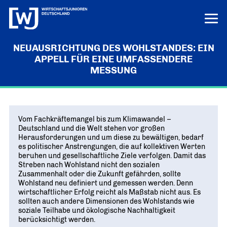
NEUAUSRICHTUNG DES WOHLSTANDES: EIN
LERN UNS KENNEN
APPELL FÜR EINE UMFASSENDERE
MESSUNG
LOGIN
HILFE
ÜBER UNS
Die junge Wirtschaft
PROJEKTE
Vom Fachkräftemangel bis zum Klimawandel –
MISSION UND ZIELE
Deutschland und die Welt stehen vor großen
Ausbildungs-Ass
Herausforderungen und um diese zu bewältigen, bedarf
POSITIONEN
Vor Ort
es politischer Anstrengungen, die auf kollektiven Werten
DEUTSCHLANDS BESTE AUSBILDER
KREISE IN DEN REGIONEN
beruhen und gesellschaftliche Ziele verfolgen. Damit das
Junge Wirtschaft. Starke Zukunft
PRESSE
Streben nach Wohlstand nicht den sozialen
Unternehmen Vielfalt
„UNSERE POSITIONEN IM ÜBERBLICK“
Bundesvorstand
Zusammenhalt oder die Zukunft gefährden, sollte
VIELFALT STÄRKT ZUKUNFT
Pressemitteilungen
NEWS
DAS FÜHRUNGSTEAM DES VERBANDS
Wohlstand neu definiert und gemessen werden. Denn
Innovation und Gründung
AKTUELLE MELDUNGEN
wirtschaftlicher Erfolg reicht als Maßstab nicht aus. Es
Tag der jungen Wirtschaft
Aktuelles
Bundesgeschäftsstelle
sollten auch andere Dimensionen des Wohlstands wie
WIRTSCHAFTSGIPFEL
Digitalisierung
NEWS AUS DEM VERBAND
soziale Teilhabe und ökologische Nachhaltigkeit
ANSPRECHPARTNER IN BERLIN
berücksichtigt werden.
Know-how-Transfer
Europa und die Welt
Publikationen