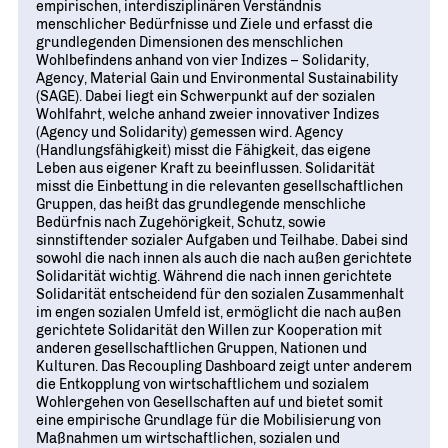
empirischen, interdisziplinären Verständnis
menschlicher Bedürfnisse und Ziele und erfasst die
grundlegenden Dimensionen des menschlichen
Wohlbefindens anhand von vier Indizes – Solidarity,
Agency, Material Gain und Environmental Sustainability
(SAGE). Dabei liegt ein Schwerpunkt auf der sozialen
Wohlfahrt, welche anhand zweier innovativer Indizes
(Agency und Solidarity) gemessen wird. Agency
(Handlungsfähigkeit) misst die Fähigkeit, das eigene
Leben aus eigener Kraft zu beeinflussen. Solidarität
misst die Einbettung in die relevanten gesellschaftlichen
Gruppen, das heißt das grundlegende menschliche
Bedürfnis nach Zugehörigkeit, Schutz, sowie
sinnstiftender sozialer Aufgaben und Teilhabe. Dabei sind
sowohl die nach innen als auch die nach außen gerichtete
Solidarität wichtig. Während die nach innen gerichtete
Solidarität entscheidend für den sozialen Zusammenhalt
im engen sozialen Umfeld ist, ermöglicht die nach außen
gerichtete Solidarität den Willen zur Kooperation mit
anderen gesellschaftlichen Gruppen, Nationen und
Kulturen. Das Recoupling Dashboard zeigt unter anderem
die Entkopplung von wirtschaftlichem und sozialem
Wohlergehen von Gesellschaften auf und bietet somit
eine empirische Grundlage für die Mobilisierung von
Maßnahmen um wirtschaftlichen, sozialen und