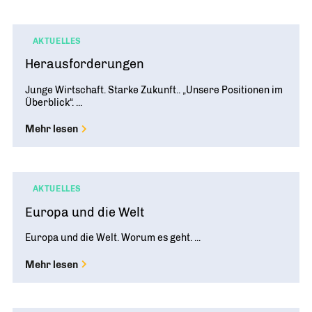
Geschichte
WIRTSCHAFT TRIFFT POLITIK
POSITIONSPAPIERE, BROSCHÜREN
70 JAHRE WJD
Beruf und Familie
WJD Training
Magazin
Partner
AKTUELLES
WJD TRAINING
DIE JUNGE WIRTSCHAFT
Bildung und Fachkräfte
NETZWERKE WELTWEIT
Herausforderungen
Ein Tag Azubi
Energie und Nachhaltigkeit
Partner
BERUFSEINSTIEG ERLEICHTERN
Junge Wirtschaft. Starke Zukunft.. „Unsere Positionen im
Überblick“. ...
Deutsche Industrie- und Handelskammer (DIHK)
Wirtschaftswissen im Wettbewerb (w³)
WIRTSCHAFTSQUIZ FÜR SCHÜLER
Mehr lesen
Junior Chamber International (JCI)
CYE
CREATIVE YOUNG ENTREPRENEUR
G20 Young Entrepreneurs‘ Alliance
AKTUELLES
Europa und die Welt
Europa und die Welt. Worum es geht. ...
Mehr lesen