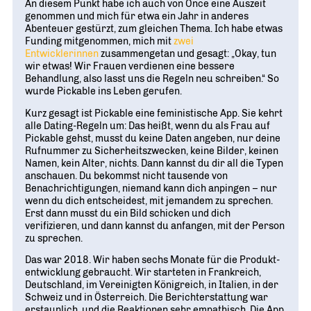
An diesem Punkt habe ich auch von Once eine Auszeit
genommen und mich für etwa ein Jahr in anderes
Abenteuer gestürzt, zum gleichen Thema. Ich habe etwas
Funding mitgenommen, mich mit
zwei
Entwicklerinnen
zusammengetan und gesagt: „Okay, tun
wir etwas! Wir Frauen verdienen eine bessere
Behandlung, also lasst uns die Regeln neu schreiben.“ So
wurde Pickable ins Leben gerufen.
Kurz gesagt ist Pickable eine feministische App. Sie kehrt
alle Dating-Regeln um: Das heißt, wenn du als Frau auf
Pickable gehst, musst du keine Daten angeben, nur deine
Rufnummer zu Sicherheits­­zwecken, keine Bilder, keinen
Namen, kein Alter, nichts. Dann kannst du dir all die Typen
anschauen. Du bekommst nicht tausende von
Benachrichtigungen, niemand kann dich anpingen – nur
wenn du dich entscheidest, mit jemandem zu sprechen.
Erst dann musst du ein Bild schicken und dich
verifizieren, und dann kannst du anfangen, mit der Person
zu sprechen.
Das war 2018. Wir haben sechs Monate für die Produkt­
entwicklung gebraucht. Wir starteten in Frankreich,
Deutschland, im Vereinigten Königreich, in Italien, in der
Schweiz und in Österreich. Die Berichterstattung war
erstaunlich, und die Reaktionen sehr empathisch. Die App