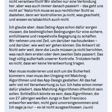
nicht verantwortlich! Wir stellen nur eine Verbindung
her, aber was auch immer danach passiert – das geht uns
nicht an.“ Natürlich muss es aus rechtlicher Sicht so
dastehen, denn wir kontrollieren ja nicht, was geschieht,
und wissen es tatsächlich auch nicht.
Ich glaube aber, dass Dating-Apps schon dafür sorgen
müssen, die bestmöglichen Bedingungen für eine sichere,
einfühlsame und respektvolle Begegnung zu schaffen.
Wir nehmen uns viel Zeit, um darüber nachzudenken –
und darüber, wie weit wir gehen können. Die Antwort ist:
Nicht sehr weit, denn die Leute müssen ja nicht berichten,
was nach dem ersten oder dem zweiten Date passiert. Das
liegt völlig außerhalb unserer Kontrolle. Trotzdem heißt
es nicht, dass wir keine Verantwortung tragen.
Man muss moderieren und sich um die Sicherheit
kümmern; man muss den Umgang mit Matching-
Algorithmen und das App-Design gestalten: All das hat
sehr viel mit Verantwortung zu tun. Ich habe schon immer
dafür plädiert, dass Matching-Algorithmen öffentlich sein
sollen. Schließlich könnte es sein, dass Algorithmen, die
von 27-jährigen weißen Jungs in San Francisco
entworfen werden, nicht ganz unvoreingenommen sind.
Ich sage ja nur – es ist nicht ausgeschlossen. (
lacht
)