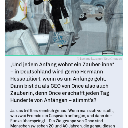
Geschichte
WIRTSCHAFT TRIFFT POLITIK
POSITIONSPAPIERE, BROSCHÜREN
70 JAHRE WJD
Beruf und Familie
WJD Training
Magazin
Partner
WJD TRAINING
DIE JUNGE WIRTSCHAFT
Bildung und Fachkräfte
NETZWERKE WELTWEIT
Ein Tag Azubi
Energie und Nachhaltigkeit
Partner
BERUFSEINSTIEG ERLEICHTERN
Deutsche Industrie- und Handelskammer (DIHK)
Wirtschaftswissen im Wettbewerb (w³)
WIRTSCHAFTSQUIZ FÜR SCHÜLER
Junior Chamber International (JCI)
© Luciano Lozamo/ Getty Images
CYE
„Und jedem Anfang wohnt ein Zauber inne“
CREATIVE YOUNG ENTREPRENEUR
G20 Young Entrepreneurs‘ Alliance
– in Deutschland wird gerne Hermann
Hesse zitiert, wenn es um Anfänge geht.
Dann bist du als CEO von Once also auch
Zauberin, denn Once erschafft jeden Tag
Hunderte von Anfängen – stimmt’s?
Ja, das trifft es ziemlich genau. Wenn man sich vorstellt,
wie zwei Fremde ein Gespräch anfangen, und dann der
Funke überspringt… Die Zielgruppe von Once sind
Menschen zwischen 20 und 40 Jahren, die genau diesen