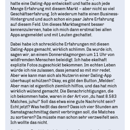
hatte eine Dating-App entwickelt und hatte auch jede
Menge Erfahrung mit diesem Markt – aber nicht so viel
Geschäfts­erfahrung. Ich wiederum hatte einen Business-
Hintergrund und auch schon ein paar Jahre Erfahrung
auf diesem Feld. Um dieses Marktsegment besser
kennenzulernen, habe ich mich dann erstmal bei allen
Apps angemeldet und mit Leuten gechattet.
Dabei habe ich schreckliche Erfahrungen mit diesen
Dating-Apps gemacht, wirklich schlimm. Da wurde ich,
sagen wir, an einem Donnerstagmorgen um 11 Uhr von
wildfremden Menschen beleidigt. Ich habe ekelhaft
explizite Fotos zugeschickt bekommen. Im echten Leben
würde ich nie zulassen, dass jemand so mit mir redet.
Aber wie kann man sich als Nutzerin einer Dating-App
überhaupt schützen? Okay, es gibt den Button „Melden“.
Aber man ist eigentlich ziemlich hilflos, und das hat mich
wirklich wütend gemacht. Die Benachrichtigungen, die
ich bekommen habe, waren in der Art von „du hast 8.583
Matches, juhu!“ Soll das etwa eine gute Nachricht sein?
Echt jetzt? Was heißt das denn? Dass ich vier Stunden am
Samstag­nachmittag damit verbringen soll, die Matches
zu sortieren? Da müsste man schon sehr verzweifelt sein.
Ich wollte das nicht.