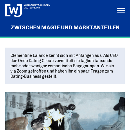
ZWISCHEN MAGIE UND MARKTANTEILEN
LERN UNS KENNEN
LOGIN
HILFE
Clémentine Lalande kennt sich mit Anfängen aus: Als CEO
ÜBER UNS
der Once Dating Group vermittelt sie täglich tausende
mehr oder weniger romantische Begegnungen. Wir sie
Die junge Wirtschaft
PROJEKTE
via Zoom getroffen und haben ihr ein paar Fragen zum
MISSION UND ZIELE
Dating-Business gestellt.
Ausbildungs-Ass
POSITIONEN
Vor Ort
DEUTSCHLANDS BESTE AUSBILDER
KREISE IN DEN REGIONEN
Junge Wirtschaft. Starke Zukunft
PRESSE
Unternehmen Vielfalt
„UNSERE POSITIONEN IM ÜBERBLICK“
Bundesvorstand
VIELFALT STÄRKT ZUKUNFT
Pressemitteilungen
NEWS
DAS FÜHRUNGSTEAM DES VERBANDS
Innovation und Gründung
AKTUELLE MELDUNGEN
Tag der jungen Wirtschaft
Aktuelles
Bundesgeschäftsstelle
WIRTSCHAFTSGIPFEL
Digitalisierung
NEWS AUS DEM VERBAND
ANSPRECHPARTNER IN BERLIN
Know-how-Transfer
Europa und die Welt
Publikationen