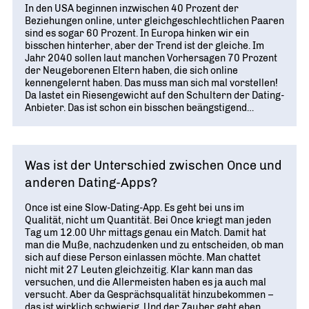
In den USA beginnen inzwischen 40 Prozent der
Beziehungen online, unter gleich­­geschlechtlichen Paaren
sind es sogar 60 Prozent. In Europa hinken wir ein
bisschen hinterher, aber der Trend ist der gleiche. Im
Jahr 2040 sollen laut manchen Vorhersagen 70 Prozent
der Neugeborenen Eltern haben, die sich online
kennengelernt haben. Das muss man sich mal vorstellen!
Da lastet ein Riesengewicht auf den Schultern der Dating-
Anbieter. Das ist schon ein bisschen beängstigend…
Was ist der Unterschied zwischen Once und
anderen Dating-Apps?
Once ist eine Slow-Dating-App. Es geht bei uns im
Qualität, nicht um Quantität. Bei Once kriegt man jeden
Tag um 12.00 Uhr mittags genau ein Match. Damit hat
man die Muße, nachzudenken und zu entscheiden, ob man
sich auf diese Person einlassen möchte. Man chattet
nicht mit 27 Leuten gleichzeitig. Klar kann man das
versuchen, und die Allermeisten haben es ja auch mal
versucht. Aber da Gesprächsqualität hinzubekommen –
das ist wirklich schwierig. Und der Zauber geht eben