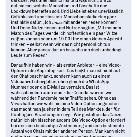
darüber, was unerlässlich ist und was nicht, um zu
definieren, welche Menschen und Geschäfte der
Lockdown betreffen soll. Und Liebe ist eben unerlässlich.
Gefühle sind unerlässlich. Menschen plädierten ganz
instinktiv dafür: „Ich
muss
mit anderen reden können.“
Und Once-Nutzerinnen und Nutzer sagten: „Mit meinem
Match des Tages werde ich hoffentlich ein paar Witze
reißen können oder um 19.00 Uhr einen kleinen Aperitif
trinken – selbst wenn wir das nicht persönlich tun
können. Aber genau darum brauche ich doch unbedingt
Leute zum Reden.“
Daraufhin haben wir – als erster Anbieter – eine Video-
Option in die App integriert. Das heißt, man ist nicht auf
den Chat beschränkt, sondern kann auch zu einem
Videoanruf übergehen, ohne gleich die WhatsApp-
Nummer oder die E-Mail zu verraten. Das ist
wahrscheinlich auch einer der Gründe, warum wir
während der Pandemie mehr Traffic sehen. Ohne das
Virus hätten wir wohl nie eine Video-Option angeboten –
das macht man ja eher in dem Teil des Marktes, der für
flüchtigere Beziehungen sorgt. Wir gestalten das Ganze
natürlich ein bisschen anders. Die Video-Option erfordert
bei uns eine beidseitige Zustimmung und eine bestimmte
Anzahl von Chats mit der anderen Person. Man kann nicht
einfach so von irgendjemandem angerufen werden.