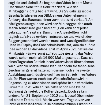
Geschichte
WIRTSCHAFT TRIFFT POLITIK
sagt sie und lächelt. So beginnt das Video, in dem Maria
POSITIONSPAPIERE, BROSCHÜREN
70 JAHRE WJD
Obermeier Schritt für Schritt erklärt, wie der
Beruf und Familie
WJD Training
Minibagger richtig bedient wird. Die 29-Jährige ist die
Magazin
Partner
WJD TRAINING
Geschäftsführerin von OBM, einem Unternehmen in
DIE JUNGE WIRTSCHAFT
Bildung und Fachkräfte
NETZWERKE WELTWEIT
Amberg, das Baumaschinen vermietet und verkauft. Am
Ein Tag Azubi
häufigsten ausgeliehen wird der Minibagger, den auch
Energie und Nachhaltigkeit
Partner
BERUFSEINSTIEG ERLEICHTERN
Maria selbst sehr gern bedient. „Den kann echt jeder
gebrauchen“, sagt sie. Damit ihre Angestellten nicht
Deutsche Industrie- und Handelskammer (DIHK)
Wirtschaftswissen im Wettbewerb (w³)
täglich aufs Neue erklären müssen, wo und wie oft der
WIRTSCHAFTSQUIZ FÜR SCHÜLER
Bagger geschmiert werden muss und was eigentlich der
Hase im Display des Fahrhebels bedeutet, kam sie auf die
Junior Chamber International (JCI)
CYE
Idee mit den Erklärvideos. Erst im April 2021 hat sie die
Minibagger-Einweisung auf Youtube gestellt, das Video
CREATIVE YOUNG ENTREPRENEUR
G20 Young Entrepreneurs‘ Alliance
wurde schon mehr als 16.000 Mal angeschaut. Dass sie
eines Tages den Betrieb ihres Vaters Josef übernehmen
wird, war für Maria immer klar. Nachdem sie technische
Zeichnerin gelernt hatte, schloss sie noch eine zweite
Ausbildung zur Industriekauffrau im Betrieb ihres Vaters
ab. Ihr Plan war es, noch den Wirtschaftsfachwirt in
Regensburg zu absolvieren und später in die väterliche
Firma zurückzukehren. Sie hatte schon eine kleine
Wohnung gemietet, die Koffer gepackt. Doch es kam
anders. Am 21. September 2012 starb Josef Obermeier
bei einem Ernteunfall. Maria war zwei Tage zuvor von
ihrer ersten längeren Reise heimgekommen. Eigentlich