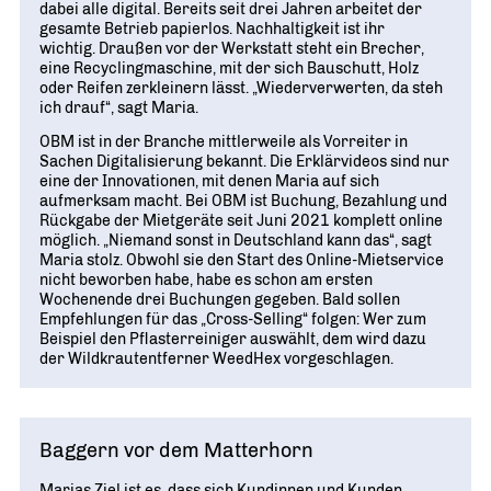
dabei alle digital. Bereits seit drei Jahren arbeitet der
gesamte Betrieb papierlos. Nachhaltigkeit ist ihr
wichtig. Draußen vor der Werkstatt steht ein Brecher,
eine Recyclingmaschine, mit der sich Bauschutt, Holz
oder Reifen zerkleinern lässt. „Wiederverwerten, da steh
ich drauf“, sagt Maria.
OBM ist in der Branche mittlerweile als Vorreiter in
Sachen Digitalisierung bekannt. Die Erklärvideos sind nur
eine der Innovationen, mit denen Maria auf sich
aufmerksam macht. Bei OBM ist Buchung, Bezahlung und
Rückgabe der Mietgeräte seit Juni 2021 komplett online
möglich. „Niemand sonst in Deutschland kann das“, sagt
Maria stolz. Obwohl sie den Start des Online-Mietservice
nicht beworben habe, habe es schon am ersten
Wochenende drei Buchungen gegeben. Bald sollen
Empfehlungen für das „Cross-Selling“ folgen: Wer zum
Beispiel den Pflasterreiniger auswählt, dem wird dazu
der Wildkrautentferner WeedHex vorgeschlagen.
Baggern vor dem Matterhorn
Marias Ziel ist es, dass sich Kundinnen und Kunden