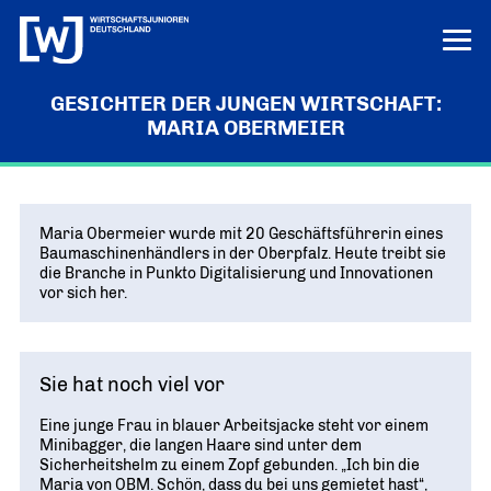
GESICHTER DER JUNGEN WIRTSCHAFT:
LERN UNS KENNEN
MARIA OBERMEIER
LOGIN
HILFE
ÜBER UNS
Maria Obermeier wurde mit 20 Geschäftsführerin eines
Die junge Wirtschaft
Baumaschinenhändlers in der Oberpfalz. Heute treibt sie
PROJEKTE
die Branche in Punkto Digitalisierung und Innovationen
MISSION UND ZIELE
vor sich her.
Ausbildungs-Ass
POSITIONEN
Vor Ort
DEUTSCHLANDS BESTE AUSBILDER
KREISE IN DEN REGIONEN
Junge Wirtschaft. Starke Zukunft
PRESSE
Unternehmen Vielfalt
„UNSERE POSITIONEN IM ÜBERBLICK“
Bundesvorstand
VIELFALT STÄRKT ZUKUNFT
Sie hat noch viel vor
Pressemitteilungen
NEWS
DAS FÜHRUNGSTEAM DES VERBANDS
Innovation und Gründung
AKTUELLE MELDUNGEN
Tag der jungen Wirtschaft
Eine junge Frau in blauer Arbeitsjacke steht vor einem
Aktuelles
Bundesgeschäftsstelle
WIRTSCHAFTSGIPFEL
Digitalisierung
Minibagger, die langen Haare sind unter dem
NEWS AUS DEM VERBAND
ANSPRECHPARTNER IN BERLIN
Sicherheitshelm zu einem Zopf gebunden. „Ich bin die
Know-how-Transfer
Maria von OBM. Schön, dass du bei uns gemietet hast“,
Europa und die Welt
Publikationen