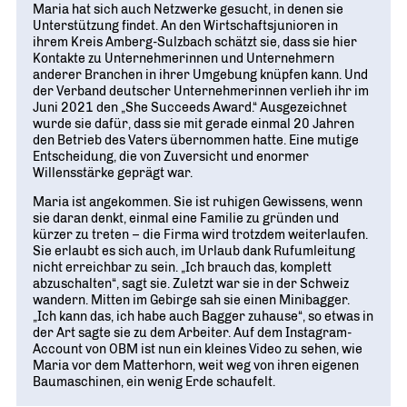
Maria hat sich auch Netzwerke gesucht, in denen sie
Unterstützung findet. An den Wirtschaftsjunioren in
ihrem Kreis Amberg-Sulzbach schätzt sie, dass sie hier
Kontakte zu Unternehmerinnen und Unternehmern
anderer Branchen in ihrer Umgebung knüpfen kann. Und
der Verband deutscher Unternehmerinnen verlieh ihr im
Juni 2021 den „She Succeeds Award.“ Ausgezeichnet
wurde sie dafür, dass sie mit gerade einmal 20 Jahren
den Betrieb des Vaters übernommen hatte. Eine mutige
Entscheidung, die von Zuversicht und enormer
Willensstärke geprägt war.
Maria ist angekommen. Sie ist ruhigen Gewissens, wenn
sie daran denkt, einmal eine Familie zu gründen und
kürzer zu treten – die Firma wird trotzdem weiterlaufen.
Sie erlaubt es sich auch, im Urlaub dank Rufumleitung
nicht erreichbar zu sein. „Ich brauch das, komplett
abzuschalten“, sagt sie. Zuletzt war sie in der Schweiz
wandern. Mitten im Gebirge sah sie einen Minibagger.
„Ich kann das, ich habe auch Bagger zuhause“, so etwas in
der Art sagte sie zu dem Arbeiter. Auf dem Instagram-
Account von OBM ist nun ein kleines Video zu sehen, wie
Maria vor dem Matterhorn, weit weg von ihren eigenen
Baumaschinen, ein wenig Erde schaufelt.