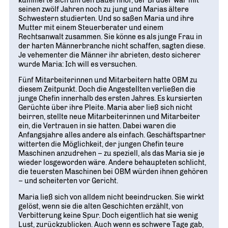
seinen zwölf Jahren noch zu jung und Marias ältere
Schwestern studierten. Und so saßen Maria und ihre
Mutter mit einem Steuerberater und einem
Rechtsanwalt zusammen. Sie könne es als junge Frau in
der harten Männerbranche nicht schaffen, sagten diese.
Je vehementer die Männer ihr abrieten, desto sicherer
wurde Maria: Ich will es versuchen.
Fünf Mitarbeiterinnen und Mitarbeitern hatte OBM zu
diesem Zeitpunkt. Doch die Angestellten verließen die
junge Chefin innerhalb des ersten Jahres. Es kursierten
Gerüchte über ihre Pleite. Maria aber ließ sich nicht
beirren, stellte neue Mitarbeiterinnen und Mitarbeiter
ein, die Vertrauen in sie hatten. Dabei waren die
Anfangsjahre alles andere als einfach. Geschäftspartner
witterten die Möglichkeit, der jungen Chefin teure
Maschinen anzudrehen – zu speziell, als das Maria sie je
wieder losgeworden wäre. Andere behaupteten schlicht,
die teuersten Maschinen bei OBM würden ihnen gehören
– und scheiterten vor Gericht.
Maria ließ sich von alldem nicht beeindrucken. Sie wirkt
gelöst, wenn sie die alten Geschichten erzählt, von
Verbitterung keine Spur. Doch eigentlich hat sie wenig
Lust, zurückzublicken. Auch wenn es schwere Tage gab,