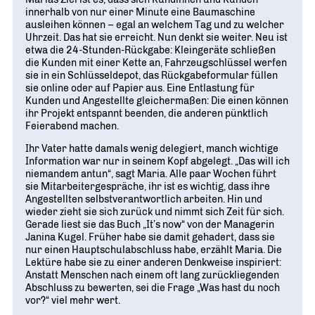
innerhalb von nur einer Minute eine Baumaschine
ausleihen können – egal an welchem Tag und zu welcher
Uhrzeit. Das hat sie erreicht. Nun denkt sie weiter. Neu ist
etwa die 24-Stunden-Rückgabe: Kleingeräte schließen
die Kunden mit einer Kette an, Fahrzeugschlüssel werfen
sie in ein Schlüsseldepot, das Rückgabeformular füllen
sie online oder auf Papier aus. Eine Entlastung für
Kunden und Angestellte gleichermaßen: Die einen können
ihr Projekt entspannt beenden, die anderen pünktlich
Feierabend machen.
Ihr Vater hatte damals wenig delegiert, manch wichtige
Information war nur in seinem Kopf abgelegt. „Das will ich
niemandem antun“, sagt Maria. Alle paar Wochen führt
sie Mitarbeitergespräche, ihr ist es wichtig, dass ihre
Angestellten selbstverantwortlich arbeiten. Hin und
wieder zieht sie sich zurück und nimmt sich Zeit für sich.
Gerade liest sie das Buch „It’s now“ von der Managerin
Janina Kugel. Früher habe sie damit gehadert, dass sie
nur einen Hauptschulabschluss habe, erzählt Maria. Die
Lektüre habe sie zu einer anderen Denkweise inspiriert:
Anstatt Menschen nach einem oft lang zurückliegenden
Abschluss zu bewerten, sei die Frage „Was hast du noch
vor?“ viel mehr wert.