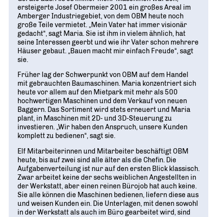
ersteigerte Josef Obermeier 2001 ein großes Areal im
Amberger Industriegebiet, von dem OBM heute noch
große Teile vermietet. „Mein Vater hat immer visionär
gedacht“, sagt Maria. Sie ist ihm in vielem ähnlich, hat
seine Interessen geerbt und wie ihr Vater schon mehrere
Häuser gebaut. „Bauen macht mir einfach Freude“, sagt
sie.
Früher lag der Schwerpunkt von OBM auf dem Handel
mit gebrauchten Baumaschinen. Maria konzentriert sich
heute vor allem auf den Mietpark mit mehr als 500
hochwertigen Maschinen und dem Verkauf von neuen
Baggern. Das Sortiment wird stets erneuert und Maria
plant, in Maschinen mit 2D- und 3D-Steuerung zu
investieren. „Wir haben den Anspruch, unsere Kunden
komplett zu bedienen“, sagt sie.
Elf Mitarbeiterinnen und Mitarbeiter beschäftigt OBM
heute, bis auf zwei sind alle älter als die Chefin. Die
Aufgabenverteilung ist nur auf den ersten Blick klassisch.
Zwar arbeitet keine der sechs weiblichen Angestellten in
der Werkstatt, aber einen reinen Bürojob hat auch keine.
Sie alle können die Maschinen bedienen, liefern diese aus
und weisen Kunden ein. Die Unterlagen, mit denen sowohl
in der Werkstatt als auch im Büro gearbeitet wird, sind