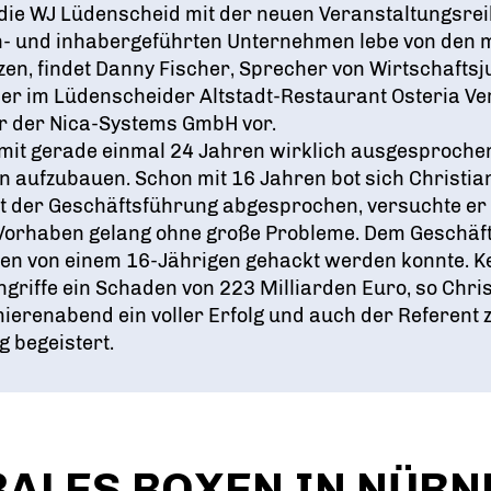
die WJ Lüdenscheid mit der neuen Veranstaltungsrei
lien- und inhabergeführten Unternehmen lebe von den
etzen, findet Danny Fischer, Sprecher von Wirtschafts
er im Lüdenscheider Altstadt-Restaurant Osteria Ver
er der Nica-Systems GmbH vor.
 mit gerade einmal 24 Jahren wirklich ausgesproche
n aufzubauen. Schon mit 16 Jahren bot sich Christia
 mit der Geschäftsführung abgesprochen, versuchte e
orhaben gelang ohne große Probleme. Dem Geschäftsf
en von einem 16-Jährigen gehackt werden konnte. Kein
riffe ein Schaden von 223 Milliarden Euro, so Chris
ierenabend ein voller Erfolg und auch der Referent z
 begeistert.
BALES BOXEN IN NÜRN