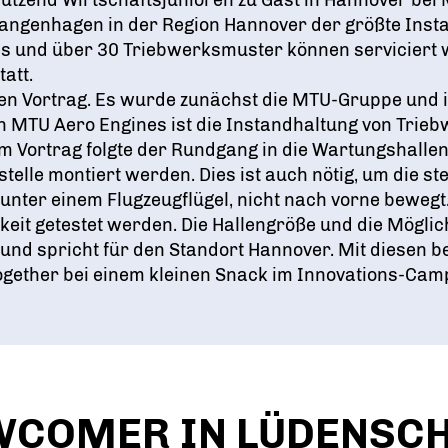
utzend Wirtschaftsjunioren zu Gast in Hannover bei
 Langenhagen in der Region Hannover der größte Ins
es und über 30 Triebwerksmuster können serviciert 
att.
den Vortrag. Es wurde zunächst die MTU-Gruppe und
 MTU Aero Engines ist die Instandhaltung von Trieb
em Vortrag folgte der Rundgang in die Wartungshallen
elle montiert werden. Dies ist auch nötig, um die s
nter einem Flugzeugflügel, nicht nach vorne bewegt. 
keit getestet werden. Die Hallengröße und die Möglic
und spricht für den Standort Hannover. Mit diesen 
together bei einem kleinen Snack im Innovations-Cam
WCOMER IN LÜDENSCH