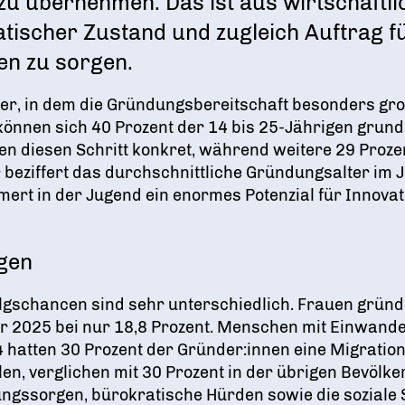
 übernehmen. Das ist aus wirtschaftli
atischer Zustand und zugleich Auftrag f
en zu sorgen.
ster, in dem die Gründungsbereitschaft besonders gro
nnen sich 40 Prozent der 14 bis 25-Jährigen grundsä
nen diesen Schritt konkret, während weitere 29 Proze
beziffert das durchschnittliche Gründungsalter im J
mert in der Jugend ein enormes Potenzial für Innovat
ngen
lgschancen sind sehr unterschiedlich
. Frauen gründ
or 2025 bei nur 18,8 Prozent
. Menschen mit Einwand
4 hatten 30 Prozent der Gründer:innen eine Migratio
len, verglichen mit 30 Prozent in der übrigen Bevölk
rungssorgen, bürokratische Hürden sowie die soziale 