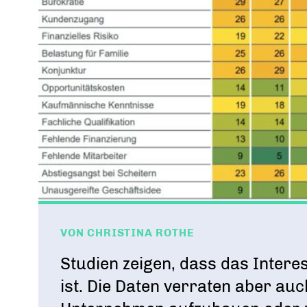
Bundesvorstand
Tag der jungen Wirtschaft
Digitalisierung
DAS FÜHRUNGSTEAM DES VERBANDS
WIRTSCHAFTSGIPFEL
VON CHRISTINA ROTHE
Studien zeigen, dass das Inte
ist. Die Daten verraten aber au