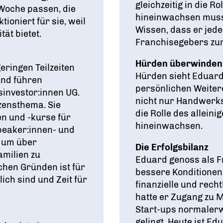
gleichzeitig in die R
 Woche passen, die
hineinwachsen muss.
ioniert für sie, weil
Wissen, dass er jede
tät bietet.
Franchisegebers zur
Hürden überwinden
eringen Teilzeiten
Hürden sieht Eduard
und führen
persönlichen Weitere
investor:innen UG.
nicht nur Handwerks
zensthema. Sie
die Rolle des allein
en und -kurse für
hineinwachsen.
peaker:innen- und
, um über
Die Erfolgsbilanz
amilien zu
Eduard genoss als 
chen Gründen ist für
bessere Konditionen 
ch sind und Zeit für
finanzielle und rec
hatte er Zugang zu 
Start-ups normalerw
gelingt. Heute ist E