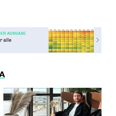
DER AUSGABE
 alle
A