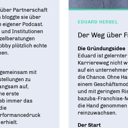
 über Partnerschaft
bloggte sie über
EDUARD HERBEL
n eigener Podcast.
und Institutionen
Der Weg über F
nzelberatungen
bby plötzlich echte
Die Gründungsidee
men.
Eduard ist gelernte
Karriereweg nicht we
auf ein unternehme
 gemeinsam mit
die Chance. Ohne H
stellungen zu
einem Geschäftsmode
langsam auf,
und mit geringem Ris
ne erste
bazuba-Franchise-Mo
lieb immer das
die Hand genommen wi
die
reinzuwachsen.
Performancedruck
erhielt.
Der Start