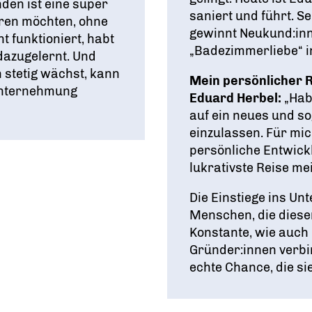
den ist eine super
saniert und führt. S
eren möchten, ohne
gewinnt Neukund:inne
ht funktioniert, habt
„Badezimmerliebe“ in
 dazugelernt. Und
 stetig wächst, kann
Mein persönlicher 
-Unternehmung
Eduard Herbel:
„Hab
auf ein neues und 
einzulassen. Für mic
persönliche Entwick
lukrativste Reise me
Die Einstiege ins Un
Menschen, die diesen
Konstante, wie auch 
Gründer:innen verbi
echte Chance, die si