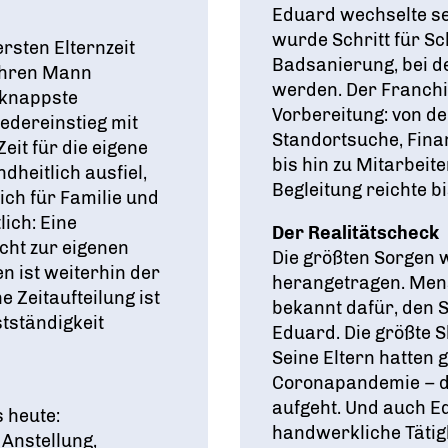
Eduard wechselte s
wurde Schritt für Sc
rsten Elternzeit
Badsanierung, bei d
 ihren Mann
werden. Der Franchis
e knappste
Vorbereitung: von d
edereinstieg mit
Standortsuche, Fin
eit für die eigene
bis hin zu Mitarbeit
dheitlich ausfiel,
Begleitung reichte b
lich für Familie und
ich: Eine
Der Realitätscheck
icht zur eigenen
Die größten Sorgen
n ist weiterhin der
herangetragen. Men
e Zeitaufteilung ist
bekannt dafür, den 
stständigkeit
Eduard. Die größte S
Seine Eltern hatten
Coronapandemie – d
aufgeht. Und auch E
s heute:
handwerkliche Tätig
 Anstellung,