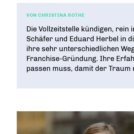
Bundesvorstand
Tag der jungen Wirtschaft
Digitalisierung
VON CHRISTINA ROTHE
DAS FÜHRUNGSTEAM DES VERBANDS
WIRTSCHAFTSGIPFEL
Die Vollzeitstelle kündigen, rein
Schäfer und Eduard Herbel in di
ihre sehr unterschiedlichen W
Franchise-Gründung. Ihre Erfa
passen muss, damit der Traum ni