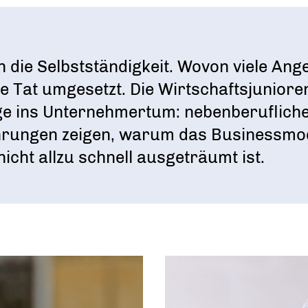
Ein Tag Azubi
BERUFSEINSTIEG ERLEICHTERN
 in die Selbstständigkeit. Wovon viele An
e Tat umgesetzt. Die Wirtschaftsjuniore
ege ins Unternehmertum: nebenberuflic
hrungen zeigen, warum das Businessmode
cht allzu schnell ausgeträumt ist.