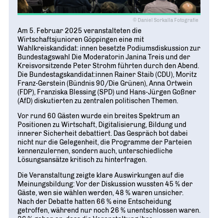
© Daniel Sorkalla Fotografie
Am 5. Februar 2025 veranstalteten die
Wirtschaftsjunioren Göppingen eine mit
Wahlkreiskandidat: innen besetzte Podiumsdiskussion zur
Bundestagswahl Die Moderatorin Janina Treis und der
Kreisvorsitzende Peter Strohm führten durch den Abend.
Die Bundestagskandidat:innen Rainer Staib (CDU), Moritz
Franz-Gerstein (Bündnis 90/Die Grünen), Anna Ortwein
(FDP), Franziska Blessing (SPD) und Hans-Jürgen Goßner
(AfD) diskutierten zu zentralen politischen Themen.
Vor rund 60 Gästen wurde ein breites Spektrum an
Positionen zu Wirtschaft, Digitalisierung, Bildung und
innerer Sicherheit debattiert. Das Gespräch bot dabei
nicht nur die Gelegenheit, die Programme der Parteien
kennenzulernen, sondern auch, unterschiedliche
Lösungsansätze kritisch zu hinterfragen.
Die Veranstaltung zeigte klare Auswirkungen auf die
Meinungsbildung: Vor der Diskussion wussten 45 % der
Gäste, wen sie wählen werden, 48 % waren unsicher.
Nach der Debatte hatten 66 % eine Entscheidung
getroffen, während nur noch 26 % unentschlossen waren.