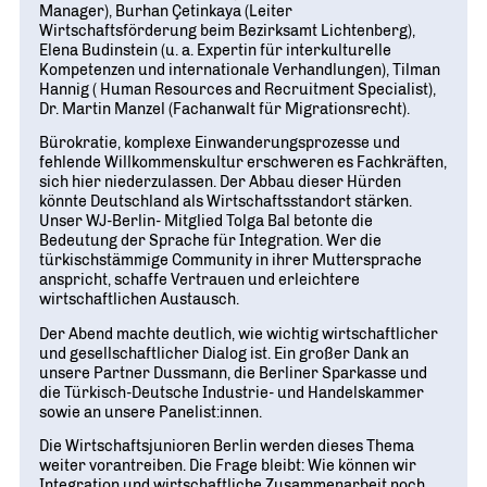
Manager), Burhan Çetinkaya (Leiter
Wirtschaftsförderung beim Bezirksamt Lichtenberg),
Elena Budinstein (u. a. Expertin für interkulturelle
Kompetenzen und internationale Verhandlungen), Tilman
Hannig ( Human Resources and Recruitment Specialist),
Dr. Martin Manzel (Fachanwalt für Migrationsrecht).
Bürokratie, komplexe Einwanderungsprozesse und
fehlende Willkommenskultur erschweren es Fachkräften,
sich hier niederzulassen. Der Abbau dieser Hürden
könnte Deutschland als Wirtschaftsstandort stärken.
Unser WJ-Berlin- Mitglied Tolga Bal betonte die
Bedeutung der Sprache für Integration. Wer die
türkischstämmige Community in ihrer Muttersprache
anspricht, schaffe Vertrauen und erleichtere
wirtschaftlichen Austausch.
Der Abend machte deutlich, wie wichtig wirtschaftlicher
und gesellschaftlicher Dialog ist. Ein großer Dank an
unsere Partner Dussmann, die Berliner Sparkasse und
die Türkisch-Deutsche Industrie- und Handelskammer
sowie an unsere Panelist:innen.
Die Wirtschaftsjunioren Berlin werden dieses Thema
weiter vorantreiben. Die Frage bleibt: Wie können wir
Integration und wirtschaftliche Zusammenarbeit noch