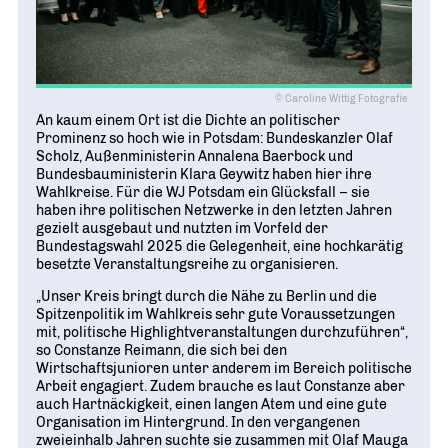
Geschichte
WIRTSCHAFT TRIFFT POLITIK
POSITIONSPAPIERE, BROSCHÜREN
70 JAHRE WJD
Beruf und Familie
WJD Training
Magazin
Partner
WJD TRAINING
DIE JUNGE WIRTSCHAFT
Bildung und Fachkräfte
NETZWERKE WELTWEIT
Ein Tag Azubi
© Caroline Wittig Fotografie
Energie und Nachhaltigkeit
Partner
BERUFSEINSTIEG ERLEICHTERN
An kaum einem Ort ist die Dichte an politischer
Prominenz so hoch wie in Potsdam: Bundeskanzler Olaf
Deutsche Industrie- und Handelskammer (DIHK)
Wirtschaftswissen im Wettbewerb (w³)
Scholz, Außenministerin Annalena Baerbock und
WIRTSCHAFTSQUIZ FÜR SCHÜLER
Bundesbauministerin Klara Geywitz haben hier ihre
Junior Chamber International (JCI)
Wahlkreise. Für die WJ Potsdam ein Glücksfall – sie
CYE
haben ihre politischen Netzwerke in den letzten Jahren
gezielt ausgebaut und nutzten im Vorfeld der
CREATIVE YOUNG ENTREPRENEUR
G20 Young Entrepreneurs‘ Alliance
Bundestagswahl 2025 die Gelegenheit, eine hochkarätig
besetzte Veranstaltungsreihe zu organisieren.
„Unser Kreis bringt durch die Nähe zu Berlin und die
Spitzenpolitik im Wahlkreis sehr gute Voraussetzungen
mit, politische Highlightveranstaltungen durchzuführen“,
so Constanze Reimann, die sich bei den
Wirtschaftsjunioren unter anderem im Bereich politische
Arbeit engagiert. Zudem brauche es laut Constanze aber
auch Hartnäckigkeit, einen langen Atem und eine gute
Organisation im Hintergrund. In den vergangenen
zweieinhalb Jahren suchte sie zusammen mit Olaf Mauga