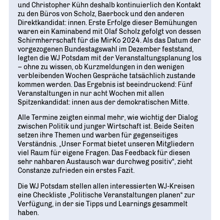
und Christopher Kühn deshalb kontinuierlich den Kontakt
zu den Büros von Scholz, Baerbock und den anderen
Direktkandidat: innen. Erste Erfolge dieser Bemühungen
waren ein Kaminabend mit Olaf Scholz gefolgt von dessen
Schirmherrschaft für die MirKo 2024. Als das Datum der
vorgezogenen Bundestagswahl im Dezember feststand,
legten die WJ Potsdam mit der Veranstaltungsplanung los
– ohne zu wissen, ob Kurzmeldungen in den wenigen
verbleibenden Wochen Gespräche tatsächlich zustande
kommen werden. Das Ergebnis ist beeindruckend: Fünf
Veranstaltungen in nur acht Wochen mit allen
Spitzenkandidat: innen aus der demokratischen Mitte.
Alle Termine zeigten einmal mehr, wie wichtig der Dialog
zwischen Politik und junger Wirtschaft ist. Beide Seiten
setzen ihre Themen und warben für gegenseitiges
Verständnis. „Unser Format bietet unseren Mitgliedern
viel Raum für eigene Fragen. Das Feedback für diesen
sehr nahbaren Austausch war durchweg positiv“, zieht
Constanze zufrieden ein erstes Fazit.
Die WJ Potsdam stellen allen interessierten WJ-Kreisen
eine Checkliste „Politische Veranstaltungen planen“ zur
Verfügung, in der sie Tipps und Learnings gesammelt
haben.