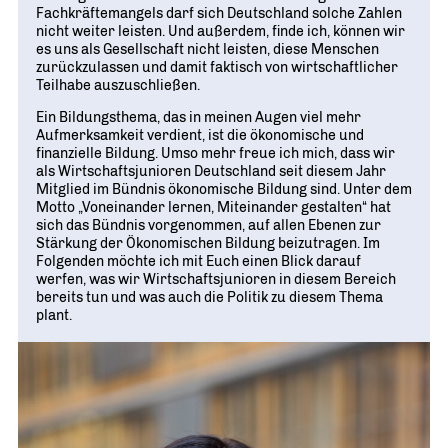
Geschichte
WIRTSCHAFT TRIFFT POLITIK
Fachkräftemangels darf sich Deutschland solche Zahlen
POSITIONSPAPIERE, BROSCHÜREN
70 JAHRE WJD
nicht weiter leisten. Und außerdem, finde ich, können wir
Beruf und Familie
WJD Training
es uns als Gesellschaft nicht leisten, diese Menschen
Magazin
Partner
WJD TRAINING
zurückzulassen und damit faktisch von wirtschaftlicher
DIE JUNGE WIRTSCHAFT
Bildung und Fachkräfte
NETZWERKE WELTWEIT
Teilhabe auszuschließen.
Ein Tag Azubi
Energie und Nachhaltigkeit
Partner
Ein Bildungsthema, das in meinen Augen viel mehr
BERUFSEINSTIEG ERLEICHTERN
Aufmerksamkeit verdient, ist die ökonomische und
finanzielle Bildung. Umso mehr freue ich mich, dass wir
Deutsche Industrie- und Handelskammer (DIHK)
Wirtschaftswissen im Wettbewerb (w³)
als Wirtschaftsjunioren Deutschland seit diesem Jahr
WIRTSCHAFTSQUIZ FÜR SCHÜLER
Mitglied im Bündnis ökonomische Bildung sind. Unter dem
Junior Chamber International (JCI)
Motto „Voneinander lernen, Miteinander gestalten“ hat
CYE
sich das Bündnis vorgenommen, auf allen Ebenen zur
CREATIVE YOUNG ENTREPRENEUR
G20 Young Entrepreneurs‘ Alliance
Stärkung der Ökonomischen Bildung beizutragen. Im
Folgenden möchte ich mit Euch einen Blick darauf
werfen, was wir Wirtschaftsjunioren in diesem Bereich
bereits tun und was auch die Politik zu diesem Thema
plant.