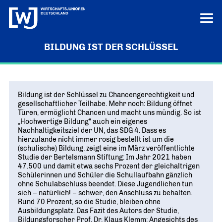
BILDUNG IST DER SCHLÜSSEL
LERN UNS KENNEN
LOGIN
HILFE
Bildung ist der Schlüssel zu Chancengerechtigkeit und
ÜBER UNS
gesellschaftlicher Teilhabe. Mehr noch: Bildung öffnet
Türen, ermöglicht Chancen und macht uns mündig. So ist
Die junge Wirtschaft
PROJEKTE
„Hochwertige Bildung“ auch ein eigenes
MISSION UND ZIELE
Nachhaltigkeitsziel der UN, das SDG 4. Dass es
Ausbildungs-Ass
POSITIONEN
hierzulande nicht immer rosig bestellt ist um die
Vor Ort
DEUTSCHLANDS BESTE AUSBILDER
(schulische) Bildung, zeigt eine im März veröffentlichte
KREISE IN DEN REGIONEN
Junge Wirtschaft. Starke Zukunft
PRESSE
Studie der Bertelsmann Stiftung: Im Jahr 2021 haben
Unternehmen Vielfalt
„UNSERE POSITIONEN IM ÜBERBLICK“
47.500 und damit etwa sechs Prozent der gleichaltrigen
Bundesvorstand
VIELFALT STÄRKT ZUKUNFT
Pressemitteilungen
NEWS
Schülerinnen und Schüler die Schullaufbahn gänzlich
DAS FÜHRUNGSTEAM DES VERBANDS
Innovation und Gründung
AKTUELLE MELDUNGEN
ohne Schulabschluss beendet. Diese Jugendlichen tun
Tag der jungen Wirtschaft
sich – natürlich! – schwer, den Anschluss zu behalten.
Aktuelles
Bundesgeschäftsstelle
WIRTSCHAFTSGIPFEL
Digitalisierung
Rund 70 Prozent, so die Studie, bleiben ohne
NEWS AUS DEM VERBAND
ANSPRECHPARTNER IN BERLIN
Ausbildungsplatz. Das Fazit des Autors der Studie,
Know-how-Transfer
Bildungsforscher Prof. Dr. Klaus Klemm: Angesichts des
Europa und die Welt
Publikationen