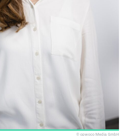
© opwoco Media GmbH