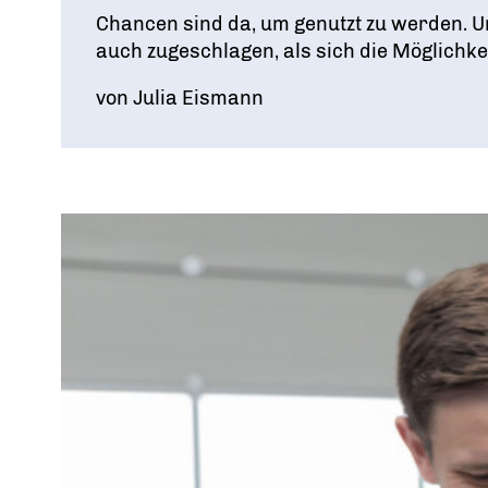
Bundesvorstand
Tag der jungen Wirtschaft
Digitalisierung
Chancen sind da, um genutzt zu werden. 
auch zugeschlagen, als sich die Möglichk
DAS FÜHRUNGSTEAM DES VERBANDS
WIRTSCHAFTSGIPFEL
von Julia Eismann