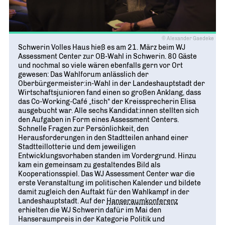
Geschichte
WIRTSCHAFT TRIFFT POLITIK
POSITIONSPAPIERE, BROSCHÜREN
70 JAHRE WJD
Beruf und Familie
WJD Training
Magazin
Partner
WJD TRAINING
DIE JUNGE WIRTSCHAFT
Bildung und Fachkräfte
NETZWERKE WELTWEIT
© Alexander Gaedeke
Schwerin Volles Haus hieß es am 21. März beim WJ
Ein Tag Azubi
Assessment Center zur OB-Wahl in Schwerin. 80 Gäste
Energie und Nachhaltigkeit
Partner
BERUFSEINSTIEG ERLEICHTERN
und nochmal so viele wären ebenfalls gern vor Ort
gewesen: Das Wahlforum anlässlich der
Deutsche Industrie- und Handelskammer (DIHK)
Wirtschaftswissen im Wettbewerb (w³)
Oberbürgermeister:in-Wahl in der Landeshauptstadt der
WIRTSCHAFTSQUIZ FÜR SCHÜLER
Wirtschaftsjunioren fand einen so großen Anklang, dass
Junior Chamber International (JCI)
das Co-Working-Café „tisch“ der Kreissprecherin Elisa
CYE
ausgebucht war. Alle sechs Kandidat:innen stellten sich
CREATIVE YOUNG ENTREPRENEUR
G20 Young Entrepreneurs‘ Alliance
den Aufgaben in Form eines Assessment Centers.
Schnelle Fragen zur Persönlichkeit, den
Herausforderungen in den Stadtteilen anhand einer
Stadtteillotterie und dem jeweiligen
Entwicklungsvorhaben standen im Vordergrund. Hinzu
kam ein gemeinsam zu gestaltendes Bild als
Kooperationsspiel. Das WJ Assessment Center war die
erste Veranstaltung im politischen Kalender und bildete
damit zugleich den Auftakt für den Wahlkampf in der
Landeshauptstadt. Auf der
Hanseraumkonferenz
erhielten die WJ Schwerin dafür im Mai den
Hanseraumpreis in der Kategorie Politik und