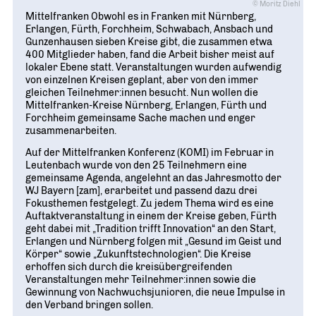
© Moritz Diehl
Mittelfranken Obwohl es in Franken mit Nürnberg,
Erlangen, Fürth, Forchheim, Schwabach, Ansbach und
Gunzenhausen sieben Kreise gibt, die zusammen etwa
400 Mitglieder haben, fand die Arbeit bisher meist auf
lokaler Ebene statt. Veranstaltungen wurden aufwendig
von einzelnen Kreisen geplant, aber von den immer
gleichen Teilnehmer:innen besucht. Nun wollen die
Mittelfranken-Kreise Nürnberg, Erlangen, Fürth und
Forchheim gemeinsame Sache machen und enger
zusammenarbeiten.
Auf der Mittelfranken Konferenz (KOMI) im Februar in
Leutenbach wurde von den 25 Teilnehmern eine
gemeinsame Agenda, angelehnt an das Jahresmotto der
WJ Bayern [zam], erarbeitet und passend dazu drei
Fokusthemen festgelegt. Zu jedem Thema wird es eine
Auftaktveranstaltung in einem der Kreise geben, Fürth
geht dabei mit „Tradition trifft Innovation“ an den Start,
Erlangen und Nürnberg folgen mit „Gesund im Geist und
Körper“ sowie „Zukunftstechnologien“. Die Kreise
erhoffen sich durch die kreisübergreifenden
Veranstaltungen mehr Teilnehmer:innen sowie die
Gewinnung von Nachwuchsjunioren, die neue Impulse in
den Verband bringen sollen.