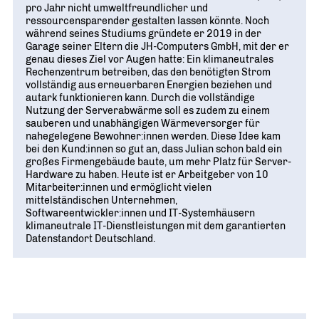
Geschichte
WIRTSCHAFT TRIFFT POLITIK
pro Jahr nicht umweltfreundlicher und
POSITIONSPAPIERE, BROSCHÜREN
70 JAHRE WJD
ressourcensparender gestalten lassen könnte. Noch
Beruf und Familie
WJD Training
während seines Studiums gründete er 2019 in der
Magazin
Partner
WJD TRAINING
Garage seiner Eltern die JH-Computers GmbH, mit der er
DIE JUNGE WIRTSCHAFT
Bildung und Fachkräfte
NETZWERKE WELTWEIT
genau dieses Ziel vor Augen hatte: Ein klimaneutrales
Ein Tag Azubi
Rechenzentrum betreiben, das den benötigten Strom
Energie und Nachhaltigkeit
Partner
BERUFSEINSTIEG ERLEICHTERN
vollständig aus erneuerbaren Energien beziehen und
autark funktionieren kann. Durch die vollständige
Deutsche Industrie- und Handelskammer (DIHK)
Wirtschaftswissen im Wettbewerb (w³)
Nutzung der Serverabwärme soll es zudem zu einem
sauberen und unabhängigen Wärmeversorger für
WIRTSCHAFTSQUIZ FÜR SCHÜLER
nahegelegene Bewohner:innen werden. Diese Idee kam
Junior Chamber International (JCI)
bei den Kund:innen so gut an, dass Julian schon bald ein
CYE
großes Firmengebäude baute, um mehr Platz für Server-
CREATIVE YOUNG ENTREPRENEUR
G20 Young Entrepreneurs‘ Alliance
Hardware zu haben. Heute ist er Arbeitgeber von 10
Mitarbeiter:innen und ermöglicht vielen
mittelständischen Unternehmen,
Softwareentwickler:innen und IT-Systemhäusern
klimaneutrale IT-Dienstleistungen mit dem garantierten
Datenstandort Deutschland.