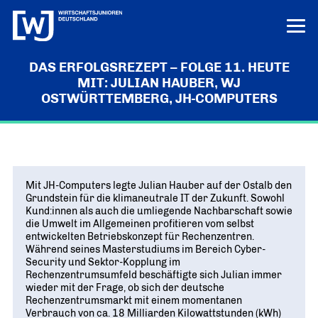
DAS ERFOLGSREZEPT – FOLGE 11. HEUTE
LERN UNS KENNEN
MIT: JULIAN HAUBER, WJ
OSTWÜRTTEMBERG, JH-COMPUTERS
LOGIN
HILFE
ÜBER UNS
Die junge Wirtschaft
PROJEKTE
MISSION UND ZIELE
Mit JH-Computers legte Julian Hauber auf der Ostalb den
Ausbildungs-Ass
POSITIONEN
Grundstein für die klimaneutrale IT der Zukunft. Sowohl
Vor Ort
DEUTSCHLANDS BESTE AUSBILDER
Kund:innen als auch die umliegende Nachbarschaft sowie
KREISE IN DEN REGIONEN
Junge Wirtschaft. Starke Zukunft
PRESSE
die Umwelt im Allgemeinen profitieren vom selbst
Unternehmen Vielfalt
„UNSERE POSITIONEN IM ÜBERBLICK“
entwickelten Betriebskonzept für Rechenzentren.
Bundesvorstand
VIELFALT STÄRKT ZUKUNFT
Während seines Masterstudiums im Bereich Cyber-
Pressemitteilungen
NEWS
DAS FÜHRUNGSTEAM DES VERBANDS
Innovation und Gründung
Security und Sektor-Kopplung im
AKTUELLE MELDUNGEN
Tag der jungen Wirtschaft
Rechenzentrumsumfeld beschäftigte sich Julian immer
Aktuelles
Bundesgeschäftsstelle
WIRTSCHAFTSGIPFEL
wieder mit der Frage, ob sich der deutsche
Digitalisierung
NEWS AUS DEM VERBAND
ANSPRECHPARTNER IN BERLIN
Rechenzentrumsmarkt mit einem momentanen
Know-how-Transfer
Verbrauch von ca. 18 Milliarden Kilowattstunden (kWh)
Europa und die Welt
Publikationen