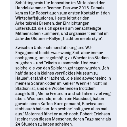
Schüttingpreis für Innovation im Mittelstand der
Handelskammer Bremen. Das war 2016. Damals
kam es für Robert auch zum ersten Kontakt mit den
Wirtschaftsjunioren. Heute leitet er den
Arbeitskreis Bremen, der Einrichtungen
unterstützt, die sich speziell um benachteiligte
Mitmenschen kümmern, und organisiert einmal im
Jahr die Oldtimer-Rallye „Tradition meets style“.
Zwischen Unternehmensführung und WJ-
Engagement bleibt zwar wenig Zeit, aber immer
noch genug, um regelmäßig zu Werder ins Stadion
zu gehen – und Trikots zu sammeln. Und zwar
solche, die von den Spielern getragen wurden. „Ich
hab‘ da so ein kleines verrücktes Museum zu
Hause“, erzählt er lachend, „die sind abwechselnd in
meinem Schrank oder im Keller.“ Wenn er nicht im
Stadion ist, sind die Wochenenden trotzdem
ausgefüllt: „Meine Freundin und ich fahren viel weg
übers Wochenende, mieten ein Hausboot, haben
gerade einen Kaffee-Kurs gemacht, Bierbrauen
steht auch bald an. Ich probier’ halt gern alles mal
aus.“ Motorrad fährt er auch noch. Robert Erichsen
ist einer von diesen Menschen, deren Tage mehr als
24 Stunden zu haben scheinen.