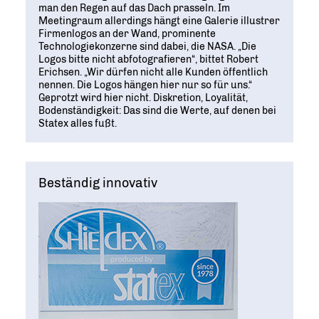
Geschichte
WIRTSCHAFT TRIFFT POLITIK
man den Regen auf das Dach prasseln. Im
POSITIONSPAPIERE, BROSCHÜREN
70 JAHRE WJD
Meetingraum allerdings hängt eine Galerie illustrer
Beruf und Familie
WJD Training
Firmenlogos an der Wand, prominente
Magazin
Partner
WJD TRAINING
Technologiekonzerne sind dabei, die NASA. „Die
DIE JUNGE WIRTSCHAFT
Bildung und Fachkräfte
NETZWERKE WELTWEIT
Logos bitte nicht abfotografieren“, bittet Robert
Ein Tag Azubi
Erichsen. „Wir dürfen nicht alle Kunden öffentlich
Energie und Nachhaltigkeit
Partner
BERUFSEINSTIEG ERLEICHTERN
nennen. Die Logos hängen hier nur so für uns.“
Geprotzt wird hier nicht. Diskretion, Loyalität,
Deutsche Industrie- und Handelskammer (DIHK)
Wirtschaftswissen im Wettbewerb (w³)
Bodenständigkeit: Das sind die Werte, auf denen bei
Statex alles fußt.
WIRTSCHAFTSQUIZ FÜR SCHÜLER
Junior Chamber International (JCI)
CYE
CREATIVE YOUNG ENTREPRENEUR
G20 Young Entrepreneurs‘ Alliance
Beständig innovativ