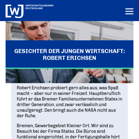
LERN UNS KENNEN
LOGIN
HILFE
GESICHTER DER JUNGEN WIRTSCHAFT:
ROBERT ERICHSEN
ÜBER UNS
Die junge Wirtschaft
PROJEKTE
MISSION UND ZIELE
Ausbildungs-Ass
POSITIONEN
Robert Erichsen probiert gern alles aus, was Spaß
Vor Ort
DEUTSCHLANDS BESTE AUSBILDER
macht – aber nur in seiner Freizeit. Hauptberuflich
KREISE IN DEN REGIONEN
Junge Wirtschaft. Starke Zukunft
PRESSE
führt er das Bremer Familienunternehmen Statex in
Unternehmen Vielfalt
„UNSERE POSITIONEN IM ÜBERBLICK“
dritter Generation, und zwar verlässlich und
Bundesvorstand
VIELFALT STÄRKT ZUKUNFT
Pressemitteilungen
NEWS
unaufgeregt. Den bringt auch die NASA nicht aus
DAS FÜHRUNGSTEAM DES VERBANDS
Innovation und Gründung
AKTUELLE MELDUNGEN
der Ruhe.
Tag der jungen Wirtschaft
Aktuelles
Bundesgeschäftsstelle
WIRTSCHAFTSGIPFEL
Bremen, Gewerbegebiet Kleiner Ort. Wir sind zu
Digitalisierung
NEWS AUS DEM VERBAND
ANSPRECHPARTNER IN BERLIN
Besuch bei der Firma Statex. Die Büros sind
Know-how-Transfer
funktional eingerichtet, in der Fertigungshalle hört
Europa und die Welt
Publikationen