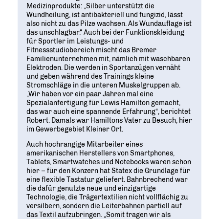
Medizinprodukte: „Silber unterstützt die
Wundheilung, ist antibakteriell und fungizid, lässt
also nicht zu das Pilze wachsen. Als Wundauflage ist
das unschlagbar.“ Auch bei der Funktionskleidung
für Sportler im Leistungs- und
Fitnessstudiobereich mischt das Bremer
Familienunternehmen mit, nämlich mit waschbaren
Elektroden. Die werden in Sportanzügen vernäht
und geben während des Trainings kleine
Stromschläge in die unteren Muskelgruppen ab.
„Wir haben vor ein paar Jahren mal eine
Spezialanfertigung für Lewis Hamilton gemacht,
das war auch eine spannende Erfahrung“, berichtet
Robert. Damals war Hamiltons Vater zu Besuch, hier
im Gewerbegebiet Kleiner Ort.
Auch hochrangige Mitarbeiter eines
amerikanischen Herstellers von Smartphones,
Tablets, Smartwatches und Notebooks waren schon
hier – für den Konzern hat Statex die Grundlage für
eine flexible Tastatur geliefert. Bahnbrechend war
die dafür genutzte neue und einzigartige
Technologie, die Trägertextilien nicht vollflächig zu
versilbern, sondern die Leiterbahnen partiell auf
das Textil aufzubringen. „Somit tragen wir als