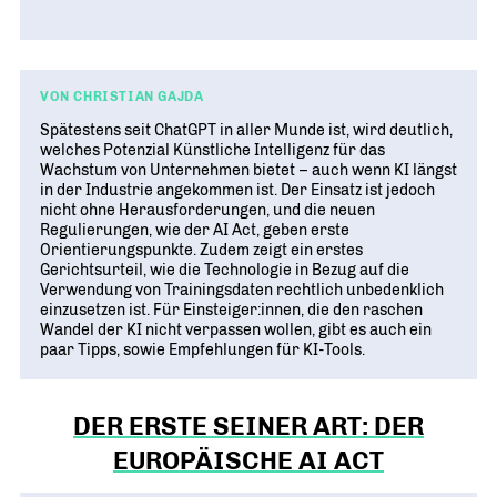
Geschichte
WIRTSCHAFT TRIFFT POLITIK
POSITIONSPAPIERE, BROSCHÜREN
70 JAHRE WJD
Beruf und Familie
WJD Training
Magazin
Partner
WJD TRAINING
DIE JUNGE WIRTSCHAFT
Bildung und Fachkräfte
NETZWERKE WELTWEIT
VON CHRISTIAN GAJDA
Ein Tag Azubi
Energie und Nachhaltigkeit
Partner
Spätestens seit ChatGPT in aller Munde ist, wird deutlich,
BERUFSEINSTIEG ERLEICHTERN
welches Potenzial Künstliche Intelligenz für das
Deutsche Industrie- und Handelskammer (DIHK)
Wachstum von Unternehmen bietet – auch wenn KI längst
Wirtschaftswissen im Wettbewerb (w³)
in der Industrie angekommen ist. Der Einsatz ist jedoch
WIRTSCHAFTSQUIZ FÜR SCHÜLER
nicht ohne Herausforderungen, und die neuen
Junior Chamber International (JCI)
Regulierungen, wie der AI Act, geben erste
CYE
Orientierungspunkte. Zudem zeigt ein erstes
CREATIVE YOUNG ENTREPRENEUR
G20 Young Entrepreneurs‘ Alliance
Gerichtsurteil, wie die Technologie in Bezug auf die
Verwendung von Trainingsdaten rechtlich unbedenklich
einzusetzen ist. Für Einsteiger:innen, die den raschen
Wandel der KI nicht verpassen wollen, gibt es auch ein
paar Tipps, sowie Empfehlungen für KI-Tools.
DER ERSTE SEINER ART: DER
EUROPÄISCHE AI ACT