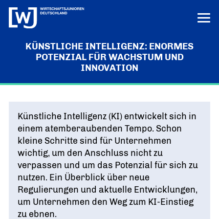
KÜNSTLICHE INTELLIGENZ: ENORMES
LERN UNS KENNEN
POTENZIAL FÜR WACHSTUM UND
INNOVATION
LOGIN
HILFE
ÜBER UNS
Die junge Wirtschaft
PROJEKTE
Künstliche Intelligenz (KI) entwickelt sich in
MISSION UND ZIELE
einem atemberaubenden Tempo. Schon
Ausbildungs-Ass
POSITIONEN
kleine Schritte sind für Unternehmen
Vor Ort
DEUTSCHLANDS BESTE AUSBILDER
KREISE IN DEN REGIONEN
wichtig, um den Anschluss nicht zu
Junge Wirtschaft. Starke Zukunft
PRESSE
Unternehmen Vielfalt
„UNSERE POSITIONEN IM ÜBERBLICK“
verpassen und um das Potenzial für sich zu
Bundesvorstand
VIELFALT STÄRKT ZUKUNFT
Pressemitteilungen
NEWS
nutzen. Ein Überblick über neue
DAS FÜHRUNGSTEAM DES VERBANDS
Innovation und Gründung
AKTUELLE MELDUNGEN
Tag der jungen Wirtschaft
Regulierungen und aktuelle Entwicklungen,
Aktuelles
Bundesgeschäftsstelle
WIRTSCHAFTSGIPFEL
Digitalisierung
NEWS AUS DEM VERBAND
um Unternehmen den Weg zum KI-Einstieg
ANSPRECHPARTNER IN BERLIN
zu ebnen.
Know-how-Transfer
Europa und die Welt
Publikationen