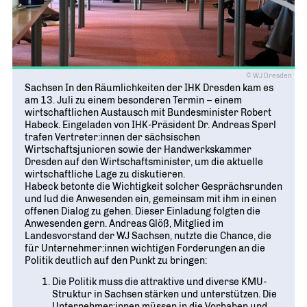
Geschichte
WIRTSCHAFT TRIFFT POLITIK
POSITIONSPAPIERE, BROSCHÜREN
70 JAHRE WJD
Beruf und Familie
WJD Training
Magazin
Partner
WJD TRAINING
DIE JUNGE WIRTSCHAFT
Bildung und Fachkräfte
NETZWERKE WELTWEIT
Ein Tag Azubi
© WJ Dresden
Energie und Nachhaltigkeit
Partner
BERUFSEINSTIEG ERLEICHTERN
Sachsen In den Räumlichkeiten der IHK Dresden kam es
am 13. Juli zu einem besonderen Termin – einem
Deutsche Industrie- und Handelskammer (DIHK)
Wirtschaftswissen im Wettbewerb (w³)
wirtschaftlichen Austausch mit Bundesminister Robert
WIRTSCHAFTSQUIZ FÜR SCHÜLER
Habeck. Eingeladen von IHK-Präsident Dr. Andreas Sperl
Junior Chamber International (JCI)
trafen Vertreter:innen der sächsischen
CYE
Wirtschaftsjunioren sowie der Handwerkskammer
CREATIVE YOUNG ENTREPRENEUR
G20 Young Entrepreneurs‘ Alliance
Dresden auf den Wirtschaftsminister, um die aktuelle
wirtschaftliche Lage zu diskutieren.
Habeck betonte die Wichtigkeit solcher Gesprächsrunden
und lud die Anwesenden ein, gemeinsam mit ihm in einen
offenen Dialog zu gehen. Dieser Einladung folgten die
Anwesenden gern. Andreas Glöß, Mitglied im
Landesvorstand der WJ Sachsen, nutzte die Chance, die
für Unternehmer:innen wichtigen Forderungen an die
Politik deutlich auf den Punkt zu bringen:
Die Politik muss die attraktive und diverse KMU-
Struktur in Sachsen stärken und unterstützen. Die
Unternehmer:innen müssen in die Vorhaben und