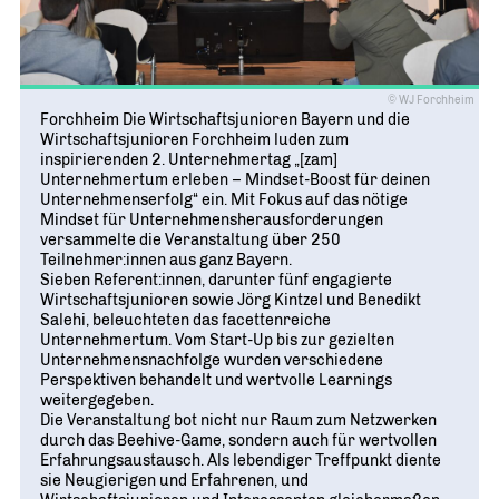
© WJ Forchheim
Forchheim Die Wirtschaftsjunioren Bayern und die
Wirtschaftsjunioren Forchheim luden zum
inspirierenden 2. Unternehmertag „[zam]
Unternehmertum erleben – Mindset-Boost für deinen
Unternehmenserfolg“ ein. Mit Fokus auf das nötige
Mindset für Unternehmensherausforderungen
versammelte die Veranstaltung über 250
Teilnehmer:innen aus ganz Bayern.
Sieben Referent:innen, darunter fünf engagierte
Wirtschaftsjunioren sowie Jörg Kintzel und Benedikt
Salehi, beleuchteten das facettenreiche
Unternehmertum. Vom Start-Up bis zur gezielten
Unternehmensnachfolge wurden verschiedene
Perspektiven behandelt und wertvolle Learnings
weitergegeben.
Die Veranstaltung bot nicht nur Raum zum Netzwerken
durch das Beehive-Game, sondern auch für wertvollen
Erfahrungsaustausch. Als lebendiger Treffpunkt diente
sie Neugierigen und Erfahrenen, und