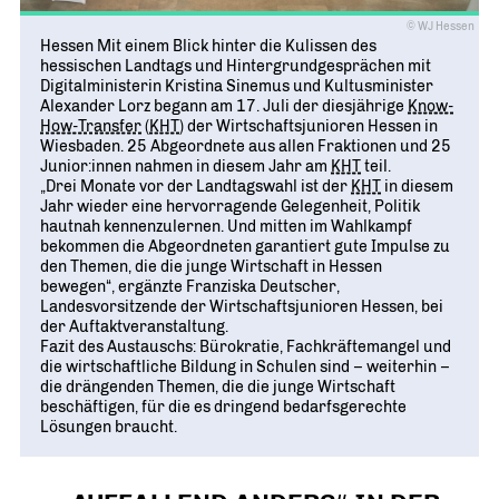
© WJ Hessen
Hessen Mit einem Blick hinter die Kulissen des
hessischen Landtags und Hintergrundgesprächen mit
Digitalministerin Kristina Sinemus und Kultusminister
Alexander Lorz begann am 17. Juli der diesjährige
Know-
How-Transfer
(
KHT
) der Wirtschaftsjunioren Hessen in
Wiesbaden. 25 Abgeordnete aus allen Fraktionen und 25
Junior:innen nahmen in diesem Jahr am
KHT
teil.
„Drei Monate vor der Landtagswahl ist der
KHT
in diesem
Jahr wieder eine hervorragende Gelegenheit, Politik
hautnah kennenzulernen. Und mitten im Wahlkampf
bekommen die Abgeordneten garantiert gute Impulse zu
den Themen, die die junge Wirtschaft in Hessen
bewegen“, ergänzte Franziska Deutscher,
Landesvorsitzende der Wirtschaftsjunioren Hessen, bei
der Auftaktveranstaltung.
Fazit des Austauschs: Bürokratie, Fachkräftemangel und
die wirtschaftliche Bildung in Schulen sind – weiterhin –
die drängenden Themen, die die junge Wirtschaft
beschäftigen, für die es dringend bedarfsgerechte
Lösungen braucht.