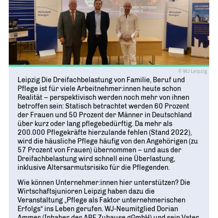
© WJ Leipzig
Leipzig Die Dreifachbelastung von Familie, Beruf und
Pflege ist für viele Arbeitnehmer:innen heute schon
Realität – perspektivisch werden noch mehr von ihnen
betroffen sein: Statisch betrachtet werden 60 Prozent
der Frauen und 50 Prozent der Männer in Deutschland
über kurz oder lang pflegebedürftig. Da mehr als
200.000 Pflegekräfte hierzulande fehlen (Stand 2022),
wird die häusliche Pflege häufig von den Angehörigen (zu
57 Prozent von Frauen) übernommen – und aus der
Dreifachbelastung wird schnell eine Überlastung,
inklusive Altersarmutsrisiko für die Pflegenden.
Wie können Unternehmer:innen hier unterstützen? Die
Wirtschaftsjunioren Leipzig haben dazu die
Veranstaltung „Pflege als Faktor unternehmerischen
Erfolgs“ ins Leben gerufen. WJ-Neumitglied Dorian
Ammer (Inhaber der ABE Zuhause gGmbH) und sein Vater