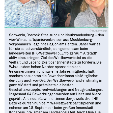
© WJ Schwerin
Schwerin, Rostock, Stralsund und Neubrandenburg – den
vier Wirtschaftsjuniorenkreisen aus Mecklenburg-
Vorpommern liegt ihre Region am Herzen. Daher war es
für sie selbstverständlich, sich gemeinsam beim
landesweiten IHK-Wettbewerb „Erfolgsraum Altstadt“
aktiv einzubringen. Ziel des Wettbewerbs ist es, die
Vielfalt und Lebendigkeit der Innenstädte zu fördern. Die
WJs aus dem hohen Norden sponserten den
Gewinner:innen nicht nur eine Jahresmitgliedschaft,
sondern besuchten die Bewerber:innen als Mitglieder
der Jury auch vor Ort. Der Wettbewerb fand erstmalig in
ganz MV statt und prämierte die besten
Geschäftskonzepte, -entwicklungen und Neugründungen.
Insgesamt 64 Bewerbungen wurden auf Herz und Niere
geprüft. Alle neun Gewinner:innen der jeweils drei IHK-
Bezirke dürfen nun beim WJ-Netzwerk partizipieren und
nehmen am 18. September beim großen Innenstadt-
Kongress in Wismar am Landespreis teil. Auch Elisa aus