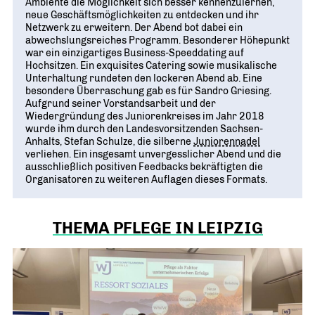
Ambiente die Möglichkeit sich besser kennenzulernen,
neue Geschäftsmöglichkeiten zu entdecken und ihr
Netzwerk zu erweitern. Der Abend bot dabei ein
abwechslungsreiches Programm. Besonderer Höhepunkt
war ein einzigartiges Business-Speeddating auf
Hochsitzen. Ein exquisites Catering sowie musikalische
Unterhaltung rundeten den lockeren Abend ab. Eine
besondere Überraschung gab es für Sandro Griesing.
Aufgrund seiner Vorstandsarbeit und der
Wiedergründung des Juniorenkreises im Jahr 2018
wurde ihm durch den Landesvorsitzenden Sachsen-
Anhalts, Stefan Schulze, die silberne
Juniorennadel
verliehen. Ein insgesamt unvergesslicher Abend und die
ausschließlich positiven Feedbacks bekräftigten die
Organisatoren zu weiteren Auflagen dieses Formats.
THEMA PFLEGE IN LEIPZIG