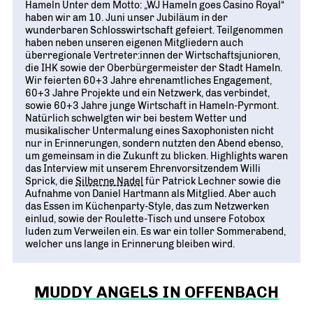
Hameln Unter dem Motto: „WJ Hameln goes Casino Royal“
haben wir am 10. Juni unser Jubiläum in der
wunderbaren Schlosswirtschaft gefeiert. Teilgenommen
haben neben unseren eigenen Mitgliedern auch
überregionale Vertreter:innen der Wirtschaftsjunioren,
die IHK sowie der Oberbürgermeister der Stadt Hameln.
Wir feierten 60+3 Jahre ehrenamtliches Engagement,
60+3 Jahre Projekte und ein Netzwerk, das verbindet,
sowie 60+3 Jahre junge Wirtschaft in Hameln-Pyrmont.
Natürlich schwelgten wir bei bestem Wetter und
musikalischer Untermalung eines Saxophonisten nicht
nur in Erinnerungen, sondern nutzten den Abend ebenso,
um gemeinsam in die Zukunft zu blicken. Highlights waren
das Interview mit unserem Ehrenvorsitzendem Willi
Sprick, die
Silberne Nadel
für Patrick Lechner sowie die
Aufnahme von Daniel Hartmann als Mitglied. Aber auch
das Essen im Küchenparty-Style, das zum Netzwerken
einlud, sowie der Roulette-Tisch und unsere Fotobox
luden zum Verweilen ein. Es war ein toller Sommerabend,
welcher uns lange in Erinnerung bleiben wird.
MUDDY ANGELS IN OFFENBACH