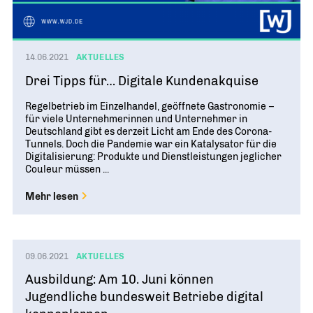
Geschichte
WIRTSCHAFT TRIFFT POLITIK
POSITIONSPAPIERE, BROSCHÜREN
70 JAHRE WJD
Beruf und Familie
WJD Training
Magazin
Partner
WJD TRAINING
DIE JUNGE WIRTSCHAFT
Bildung und Fachkräfte
NETZWERKE WELTWEIT
14.06.2021
AKTUELLES
Ein Tag Azubi
Drei Tipps für… Digitale Kundenakquise
Energie und Nachhaltigkeit
Partner
BERUFSEINSTIEG ERLEICHTERN
Regelbetrieb im Einzelhandel, geöffnete Gastronomie –
Deutsche Industrie- und Handelskammer (DIHK)
Wirtschaftswissen im Wettbewerb (w³)
für viele Unternehmerinnen und Unternehmer in
WIRTSCHAFTSQUIZ FÜR SCHÜLER
Deutschland gibt es derzeit Licht am Ende des Corona-
Junior Chamber International (JCI)
Tunnels. Doch die Pandemie war ein Katalysator für die
CYE
Digitalisierung: Produkte und Dienstleistungen jeglicher
CREATIVE YOUNG ENTREPRENEUR
G20 Young Entrepreneurs‘ Alliance
Couleur müssen ...
Mehr lesen
09.06.2021
AKTUELLES
Ausbildung: Am 10. Juni können
Jugendliche bundesweit Betriebe digital